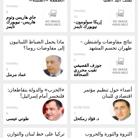
tuesday
tuesday
8
جاي هاريس وتوم
10
إريكا سولومون-
هاريس- نيويورك
نيويورك تايمز
تايمز
نتائج مفاوضات واشنطن - 
ماذا يحمل الضباط اللبنانيون 
طهران تحسم المشهد
إلى مفاوضات روما؟
tuesday
9
tuesday
جوزف القصيفي
نقيب محرري
9
الصحافة
عماد مرمل
أصداء حول تنظيم مؤتمر 
«الحزب» والدولة يتقاطعان: 
اقتصادي للبنان
فلنخسر أمام إسرائيل!
tuesday
03.08.2026
9
7
د. فؤاد زمكحل
طوني عيسى
الثروة والثورة والحروب 
تركيا على خط لبنان والتوازن 