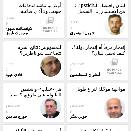
لبنان واقتصاد الـLipstick: 
أوكرانيا تناشد لدفاعات 
من الاستثمار إلى التجميل 
جوية... ولا آذان صاغية
والرفاهية
latest
latest
9
كونستانت ميهو-
8
شربل البيسري
نيويورك تايمز
إنفجار مرفأ أم إنفجار دولة؟... 
للمسؤولين: نتائج الجرم 
كيف نحمي لبنان؟
تتصاعد... شو ناطرين؟
latest
yesterday
7
5
أنطوان قسطنطين
فادي عبود
مواجهة مؤجّلة لنزاع طويل
هل «تقلب» واشنطن 
الطاولة على طرفيها؟ تنفيذ 
"صيغة الإطار" سلّة واحدة!
yesterday
yesterday
8
6
جوني منيّر
جورج شاهين
صفقة باركولا مُكلفة فهل 
أطعمة تتفوّق على الألياف 