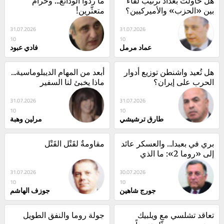
هل حاولت بغداد ترتيب لقاء 
ما ردّوا الودائع... وحرام 
بين «الحزب» والأميركيين؟
متعثّرين!
31.07.2026
31.07.2026
10
10
عماد مرمل
فادي عبود
هل تُعيد واشنطن توزيع أدوار 
أبعد من المهام الديبلوماسية... 
الحرب على إيران؟
ماذا يخبئ لنا السفير 
الأميركيّ اللبنانيّ؟
31.07.2026
31.07.2026
10
10
طارق ترشيشي
مرلين وهبة
بري في بعبدا... والعسكر عائد 
مقاومةٌ لقَتْلِ القَتْل
إلى «روما 2»: ما الذي 
سيتغيّر؟
31.07.2026
30.07.2026
10
10
جورج شاهين
جوزف الهاشم
تعاقد تشلسي مع ويلبيك 
جولة روما والنفق الطويل