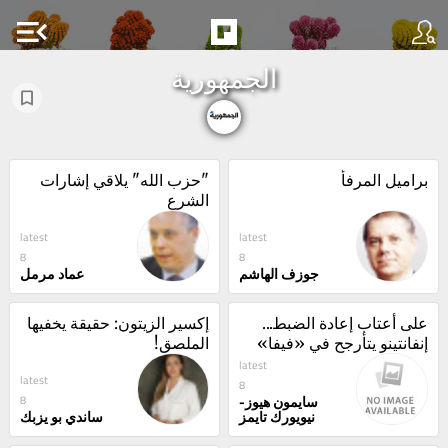
menu_open
الجمهورية
براميل المرفأ
"حزب الله" يلاقي إشارات 
الشرع
latest
latest
8
8
جوزف الهاشم
عماد مرمل
على أعتاب إعادة الضبط... 
إكسير الزيتون: حقيقة يخفيها 
إنفانتينو يتأرجح في «فيفا»
الملصق!
latest
latest
8
سايمون هيوز-
8
نيويورك تايمز
ساندي بو يزبك