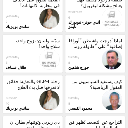
يعالج مشكلة ليفربول؟
في محاربة الالتهابات!
yesterday
yesterday
6
آندي جونز- نيويورك
7
تايمز
ساندي بو يزبك
لماذا أدرجت واشنطن "أوراقاً 
سبْتة ولبنان: نزوح واحد، 
إضافية" على "طاولة روما 
سلاح واحد!
2"؟
yesterday
tuesday
6
8
جورج شاهين
طلال عساف
كيف يستفيد السياسيون من 
رحلة GLP-1 والتغذية: حقائق 
العقول الرياضية؟
لا تعرفها قبل بدء العلاج
tuesday
tuesday
10
8
محمود القيسي
ساندي بو يزبك
التراجع عن التصعيد يُظهر مَن 
دي زيربي وتوتنهام يطاردان 
يملك اليد العليا
الصفقة «القنبلة»