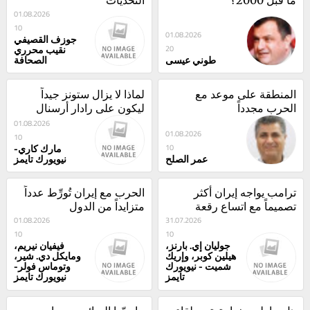
01.08.2026
10
01.08.2026
جوزف القصيفي
نقيب محرري
20
طوني عيسى
الصحافة
المنطقة على موعد مع 
لماذا لا يزال ستونز جيداً 
الحرب مجدداً
ليكون على رادار أرسنال 
وتشلسي؟
01.08.2026
01.08.2026
10
مارك كاري-
10
عمر الصلح
نيويورك تايمز
ترامب يواجه إيران أكثر 
الحرب مع إيران تُورِّط عدداً 
تصميماً مع اتساع رقعة 
متزايداً من الدول
الحرب
31.07.2026
01.08.2026
10
10
جوليان إي. بارنز،
فيفيان نيريم،
هيلين كوبر، وإريك
ومايكل دي. شير،
شميت - نيويورك
وتوماس فولر-
تايمز
نيويورك تايمز