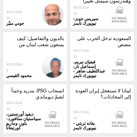
وهندرسون سيمثّل تغييراً 
ويثير تساؤلات
30.07.2026
30.07.2026
10
سيريس جونز-
10
نيويورك تايمز
جوني منيّر
السعودية تدخل الحرب على 
بالديون والتفاصيل: كيف 
مضض
يمنعون شعب لبنان من 
30.07.2026
التفكير؟
10
فيفيان نيريم،
30.07.2026
إسماعيل نار،
عبداللطيف ضاهر -
9
نيويورك تايمز
محمود القيسي
لماذا لا تستعجل إيران العودة 
انسحاب PSG: مدريد وحيداً 
إلى المحادثات؟
لضمّ ديوماندي
29.07.2026
10
29.07.2026
ديفيد أورنستين،
سيباستيان ستافورد-
10
يغانه تربتي -
بلور، وماريو
نيويورك تايمز
كورتيغانا