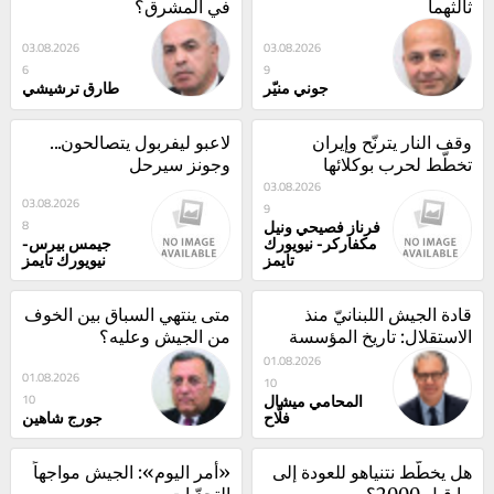
ثالثهما
في المشرق؟
03.08.2026
03.08.2026
6
9
جوني منيّر
طارق ترشيشي
وقف النار يترنّح وإيران 
لاعبو ليفربول يتصالحون... 
تخطّط لحرب بوكلائها
وجونز سيرحل
03.08.2026
03.08.2026
9
فرناز فصيحي ونيل
8
مكفاركر- نيويورك
جيمس بيرس-
تايمز
نيويورك تايمز
قادة الجيش اللبنانيّ منذ 
متى ينتهي السباق بين الخوف 
الاستقلال: تاريخ المؤسسة 
من الجيش وعليه؟
في مرآة قادتها
01.08.2026
01.08.2026
10
المحامي ميشال
10
فلّاح
جورج شاهين
هل يخطّط نتنياهو للعودة إلى 
«أمر اليوم»: الجيش مواجهاً 
ما قبل 2000؟
التحدّيات