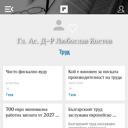
menu_open
Гл. Ас. Д-Р Любослав Костов
Труд
Чисто фискално вуду
Кой е виновен за ниската 
производителност на труда
yesterday
28.07.2026
10
20
Труд
Труд
700 евро минимална 
Българският труд 
работна заплата от 2027 
заслужава европейско 
година!
заплащане
Българският труд заслужава 
европейско заплащане 