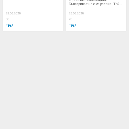
Българинът не е мързелив. Той...
29.05.2026
25.05.2026
30
20
Труд
Труд