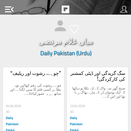
menu_open
میاں غلام مرتضی
Daily Pakistan (Urdu)
سگ گزیدگی اور ڈپٹی کمشنر 
”چوہے، رشوت اور ریلیف“
کی کارکردگی!
چوہے رشوت کی رقم کھالیں تویہ 
صبح گھر سے واک کے لئے نکلا تو دیکھا 
بظاہر کسی فلم کا سین لگتاہے اور 
کہ ایک نوجوان ڈر کے مارے بھاگ رہا 
ساتھ ہی یہ تصورکیاجائے...
تھا اور اس کے...
04.06.2026
23.04.2026
30
30
Daily
Daily
Pakistan
Pakistan
(Urdu)
(Urdu)