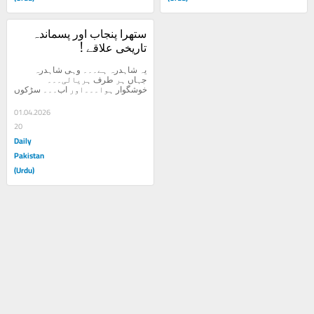
ستھرا پنجاب اور پسماندہ 
تاریخی علاقے !
یہ شاہدرہ ہے۔۔۔ وہی شاہدرہ 
جہاں ہر طرف ہریالی۔۔۔ 
پر...
01.04.2026
20
Daily
Pakistan
(Urdu)