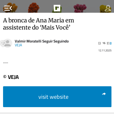
menu_open
A bronca de Ana Maria em
assistente do ‘Mais Você’
Valmir Moratelli Seguir Seguindo
16
0
VEJA
12.11.2025
.....
© VEJA
visit website