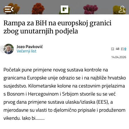
menu_open
Rampa za BiH na europskoj granici
zbog unutarnjih podjela
Jozo Pavković
48
0
Večernji list
14.04.2026
Početak pune primjene novog sustava kontrole na
granicama Europske unije odrazio se i na najbliže hrvatsko
susjedstvo. Kilometarske kolone na cestovnim prijelazima
s Bosnom i Hercegovinom i Srbijom stvorile su se već
prvog dana primjene sustava ulaska/izlaska (EES), a
mjerodavne su vlasti to djelomično pripisale i produženom
vikendu. Iako bi........