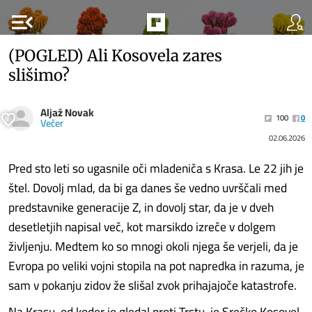
menu_open
(POGLED) Ali Kosovela zares
slišimo?
Aljaž Novak
100
0
Večer
02.06.2026
Pred sto leti so ugasnile oči mladeniča s Krasa. Le 22 jih je
štel. Dovolj mlad, da bi ga danes še vedno uvrščali med
predstavnike generacije Z, in dovolj star, da je v dveh
desetletjih napisal več, kot marsikdo izreče v dolgem
življenju. Medtem ko so mnogi okoli njega še verjeli, da je
Evropa po veliki vojni stopila na pot napredka in razuma, je
sam v pokanju zidov že slišal zvok prihajajoče katastrofe.
Na Krasu, od koder je gledal proti Trstu, je Srečko Kosovel