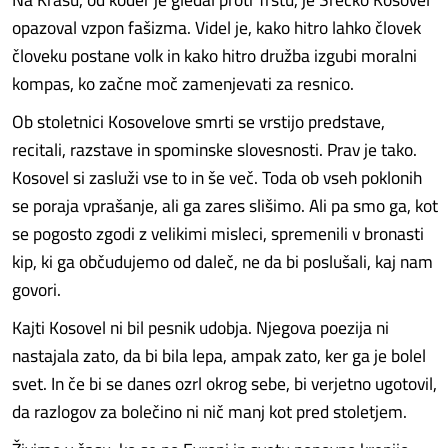
opazoval vzpon fašizma. Videl je, kako hitro lahko človek
človeku postane volk in kako hitro družba izgubi moralni
kompas, ko začne moč zamenjevati za resnico.
Ob stoletnici Kosovelove smrti se vrstijo predstave,
recitali, razstave in spominske slovesnosti. Prav je tako.
Kosovel si zasluži vse to in še več. Toda ob vseh poklonih
se poraja vprašanje, ali ga zares slišimo. Ali pa smo ga, kot
se pogosto zgodi z velikimi misleci, spremenili v bronasti
kip, ki ga občudujemo od daleč, ne da bi poslušali, kaj nam
govori.
Kajti Kosovel ni bil pesnik udobja. Njegova poezija ni
nastajala zato, da bi bila lepa, ampak zato, ker ga je bolel
svet. In če bi se danes ozrl okrog sebe, bi verjetno ugotovil,
da razlogov za bolečino ni nič manj kot pred stoletjem.