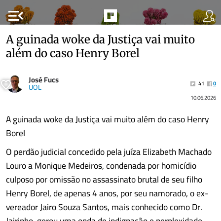
menu_open
A guinada woke da Justiça vai muito
além do caso Henry Borel
José Fucs
41
0
UOL
10.06.2026
A guinada woke da Justiça vai muito além do caso Henry
Borel
O perdão judicial concedido pela juíza Elizabeth Machado
Louro a Monique Medeiros, condenada por homicídio
culposo por omissão no assassinato brutal de seu filho
Henry Borel, de apenas 4 anos, por seu namorado, o ex-
vereador Jairo Souza Santos, mais conhecido como Dr.
Jairinho, gerou uma onda de indignação e perplexidade