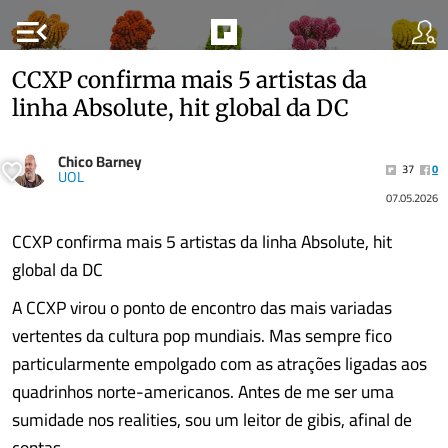
menu_open
CCXP confirma mais 5 artistas da
linha Absolute, hit global da DC
Chico Barney
37
0
UOL
07.05.2026
CCXP confirma mais 5 artistas da linha Absolute, hit
global da DC
A CCXP virou o ponto de encontro das mais variadas
vertentes da cultura pop mundiais. Mas sempre fico
particularmente empolgado com as atrações ligadas aos
quadrinhos norte-americanos. Antes de me ser uma
sumidade nos realities, sou um leitor de gibis, afinal de
contas.