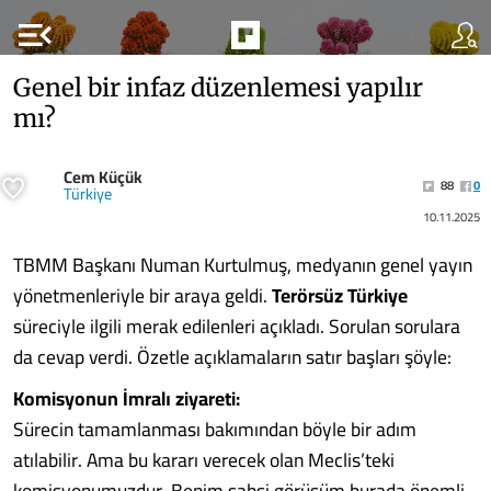
menu_open
Genel bir infaz düzenlemesi yapılır
mı?
Cem Küçük
88
0
Türkiye
10.11.2025
TBMM Başkanı Numan Kurtulmuş, medyanın genel yayın
yönetmenleriyle bir araya geldi.
Terörsüz Türkiye
süreciyle ilgili merak edilenleri açıkladı. Sorulan sorulara
da cevap verdi. Özetle açıklamaların satır başları şöyle:
Komisyonun İmralı ziyareti:
Sürecin tamamlanması bakımından böyle bir adım
atılabilir. Ama bu kararı verecek olan Meclis’teki
komisyonumuzdur. Benim şahsi görüşüm burada önemli