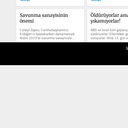
Savunma sanayisinin 
Öldürüyorlar ama
önemi
yıkamıyorlar!
Cüneyt Zapsu, Cumhurbaşkanımız 
ABD ve İsrail tüm güçleriyl
Erdoğan’ın başbakanken danışmanıydı. 
saldırıyorlar. Ellerindeki g
Aralık 2023’te savunma sanayisiyle 
vuruyorlar. Ama 12. gün ol
alakalı şöyle bir şey dedi:...
rejimi...
13.03.2026
11.03.2026
150
150
Türkiye
Türkiye