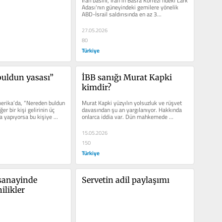
İran basını, İran'ın Basra Körfezi'ndeki Lark 
Adası'nın güneyindeki gemilere yönelik 
ABD-İsrail saldırısında en az 3...
27.05.2026
80
Türkiye
uldun yasası” 
İBB sanığı Murat Kapki 
kimdir?
erika’da, “Nereden buldun 
Murat Kapki yüzyılın yolsuzluk ve rüşvet 
er bir kişi gelirinin üç 
davasından şu an yargılanıyor. Hakkında 
a yapıyorsa bu kişiye 
onlarca iddia var. Dün mahkemede 
hakkındaki MASAK...
15.05.2026
150
Türkiye
anayinde 
Servetin adil paylaşımı
ilikler