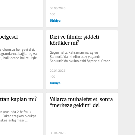
04.05.2026
100
Türkiye
belgesel
Dizi ve filmler şiddeti 
körükler mi?
 olumsuz her şeyi dizi, 
Geçen hafta Kahramanmaraş ve 
ogramlarına bağlamış ya. 
Şanlıurfa’da iki elim olay yaşandı. 
 halk acaba kaliteli işleri 
Şanlıurfa’da okulun eski öğrencisi Ömer 
Ket tarafından pompalı av...
20.04.2026
100
Türkiye
ttan kaplan mı?
Yıllarca muhalefet et, sonra 
“merkeze geldim” de!
an arasında 2 haftalık 
. Fakat ateşkes oldukça 
teşkes anlaşması 
08.04.2026