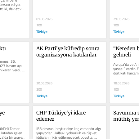
Çamlıbel’e 
tavırlar
 devam ediyor. 
ti ki, devlet ve 
01.06.2026
29.05.2026
100
100
Türkiye
Türkiye
ktı
AK Parti’ye küfredip sonra 
“Nereden b
organizasyona katılanlar
gelmeli
emesi 36. 
Avrupa’da ve Am
023 Kasım ayı 
yasası” vardır. Eğ
 kararı verdi. 
dört katı harcam
paranın...
20.05.2026
18.05.2026
200
100
Türkiye
Türkiye
ye 
CHP Türkiye’yi idare 
Savunma s
edemez
müthiş yen
Müdürü Tamer 
İBB dosyası boştur diye kaç zamandır algı 
 kıtadan gelen 
yapıyorlar. Hâlbuki yolsuzluk ve rüşvet 
ya'da bir araya...
iddiaları inkâr edilemeyecek boyutta. 