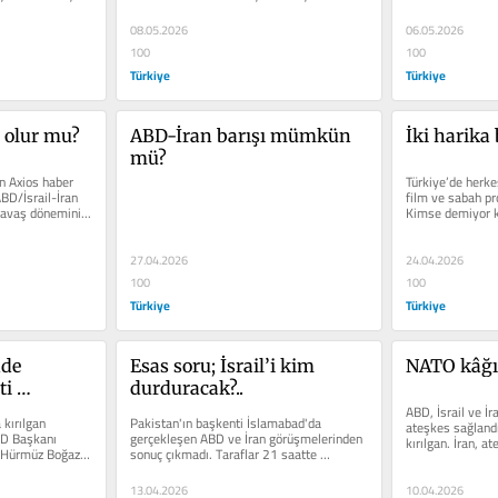
İzmir’de...
08.05.2026
06.05.2026
100
100
Türkiye
Türkiye
 olur mu?
ABD-İran barışı mümkün 
İki harika 
mü?
n Axios haber 
Türkiye’de herkes
D/İsrail-İran 
film ve sabah pr
avaş dönemini...
Kimse demiyor ki,
ne kadar...
27.04.2026
24.04.2026
100
100
Türkiye
Türkiye
de 
Esas soru; İsrail’i kim 
NATO kâğı
i 
durduracak?..
ABD, İsrail ve İr
kırılgan 
Pakistan'ın başkenti İslamabad'da 
ateşkes sağlandı
D Başkanı 
gerçekleşen ABD ve İran görüşmelerinden 
kırılgan. İran, a
 Hürmüz Boğazı 
sonuç çıkmadı. Taraflar 21 saatte 
kapsamında...
masadan ayrıldı....
13.04.2026
10.04.2026