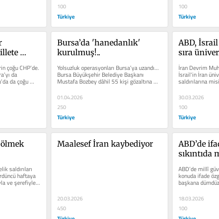
100
100
Türkiye
Türkiye
 
Bursa’da 'hanedanlık' 
ABD, İsrail
lete 
kurulmuş!..
sıra üniver
rin çoğu CHP’de. 
Yolsuzluk operasyonları Bursa’ya uzandı... 
İran Devrim Muha
’yı da 
Bursa Büyükşehir Belediye Başkanı 
İsrail'in İran üni
’da da çoğu 
Mustafa Bozbey dâhil 55 kişi gözaltına 
saldırılarına misi
alındı. Bozbey,...
üniversitelerini..
01.04.2026
30.03.2026
250
100
Türkiye
Türkiye
bölmek 
Maalesef İran kaybediyor
ABD’de ifa
sıkıntıda 
ik saldırıları 
ABD’de millî güv
düncü haftaya 
konuda ifade özgü
la ve şerefiyle...
başkana dümdüz k
De...
20.03.2026
18.03.2026
450
100
Türkiye
Türkiye