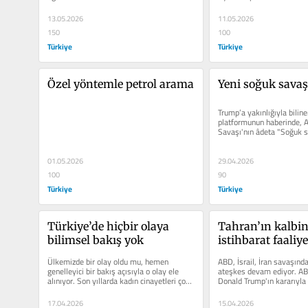
girmeyeceğim. Medyada...
13.05.2026
11.05.2026
150
100
Türkiye
Türkiye
Özel yöntemle petrol arama
Yeni soğuk savaş
Trump’a yakınlığıyla biline
platformunun haberinde, AB
Savaşı'nın âdeta "Soğuk s
01.05.2026
29.04.2026
100
90
Türkiye
Türkiye
Türkiye’de hiçbir olaya 
Tahran’ın kalbin
bilimsel bakış yok
istihbarat faaliyet
yürütmek!..
Ülkemizde bir olay oldu mu, hemen 
ABD, İsrail, İran savaşında 
genelleyici bir bakış açısıyla o olay ele 
ateşkes devam ediyor. AB
alınıyor. Son yıllarda kadın cinayetleri çok 
Donald Trump'ın kararıyla
fazla işleniyor....
ablukaya alındı....
17.04.2026
15.04.2026