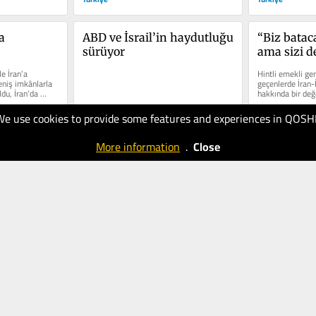
 
ABD ve İsrail’in haydutluğu 
“Biz batac
sürüyor
ama sizi d
götüreceğiz
e İran’a 
Hintli emekli ge
eniş imkânlarla 
geçenlerde İran-
du, İran’da 
hakkında bir değ
Ona göre İran or
We use cookies to provide some features and experiences in QOSH
09.03.2026
04.03.2026
150
200
More information
.
Close
Türkiye
Türkiye