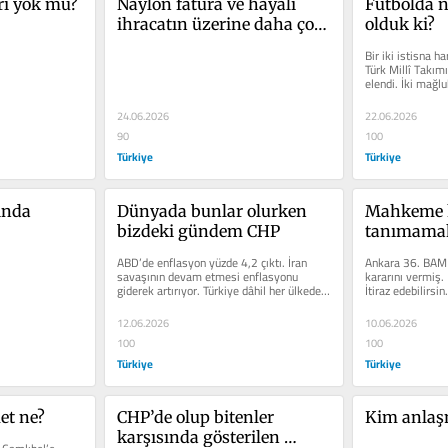
ri yok mu?
Naylon fatura ve hayalî 
Futbolda n
ihracatın üzerine daha çok 
olduk ki?
gidilsin!
Bir iki istisna ha
Türk Millî Takım
elendi. İki mağlu
atamadık. Son...
24.06.2026
22.06.2026
90
100
Türkiye
Türkiye
ında 
Dünyada bunlar olurken 
Mahkeme k
bizdeki gündem CHP
tanımama
ABD’de enflasyon yüzde 4,2 çıktı. İran 
Ankara 36. BAM 
savaşının devam etmesi enflasyonu 
kararını vermiş. 
giderek artırıyor. Türkiye dâhil her ülkede 
İtiraz edebilirsin
enflasyon ciddi...
açık. Kemal...
12.06.2026
10.06.2026
100
100
Türkiye
Türkiye
et ne?
CHP’de olup bitenler 
Kim anlaş
karşısında gösterilen 