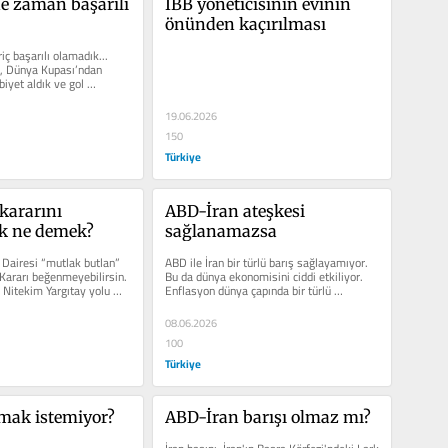
e zaman başarılı 
İBB yöneticisinin evinin 
önünden kaçırılması
riç başarılı olamadık... 
ı, Dünya Kupası’ndan 
biyet aldık ve gol 
19.06.2026
150
Türkiye
ararını 
ABD-İran ateşkesi 
k ne demek?
sağlanamazsa
Dairesi “mutlak butlan” 
ABD ile İran bir türlü barış sağlayamıyor. 
Kararı beğenmeyebilirsin. 
Bu da dünya ekonomisini ciddi etkiliyor. 
. Nitekim Yargıtay yolu 
Enflasyon dünya çapında bir türlü 
düşmüyor. Hane...
08.06.2026
100
Türkiye
mak istemiyor?
ABD-İran barışı olmaz mı?