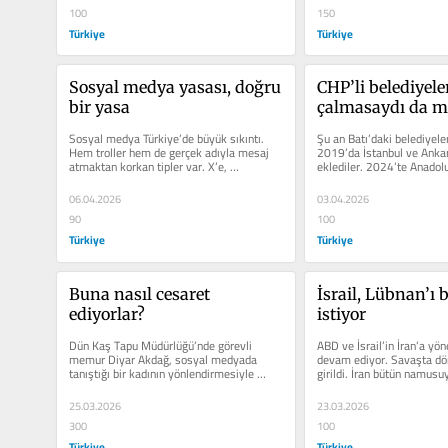
100
150
Türkiye
Türkiye
Sosyal medya yasası, doğru 
CHP’li belediyeler
bir yasa
çalmasaydı da mil
hizmet etseydi
Sosyal medya Türkiye’de büyük sıkıntı. 
Şu an Batı’daki belediyele
Hem troller hem de gerçek adıyla mesaj 
2019’da İstanbul ve Ankara
atmaktan korkan tipler var. X’e, 
eklediler. 2024’te Anadolu
Instagram’a bir yorum...
belediyeyi...
06.04.2026
03.04.2026
90
100
Türkiye
Türkiye
Buna nasıl cesaret 
İsrail, Lübnan’ı 
ediyorlar?
istiyor
Dün Kaş Tapu Müdürlüğü’nde görevli 
ABD ve İsrail’in İran’a yönel
memur Diyar Akdağ, sosyal medyada 
devam ediyor. Savaşta dör
tanıştığı bir kadının yönlendirmesiyle 
girildi. İran bütün namusuy
Adalet Bakanı’na ait...
25.03.2026
23.03.2026
300
100
Türkiye
Türkiye