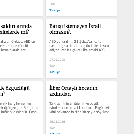
300
Türkiye
 saldırılarında 
Barışı istemeyen İsrail 
sitelerde mi?
olmasın?..
fızları Ordusu, ABD ve 
ABD ve İsrail'in, 28 Şubat'ta İran'a 
versitelerine yönelik 
başlattığı saldırılar 27. günde de devam 
lleme olarak İsrail 
ediyor. İran ise çevre ülkelerdeki ABD...
.
27.03.2026
100
Türkiye
de özgürlüğü 
İlber Ortaylı hocanın 
mı?
ardından
enlik hariç hemen her 
Türk tarihinin en önemli ve büyük 
rlüğü geniştir. Bir iş çıkıp 
isimlerinden biriydi İlber hoca. Bugün iyi 
üfür bile edebilir! Robert 
kötü hakkında herkes bir şeyle söylüyor. 
Çoğu da...
16.03.2026
100
Türkiye