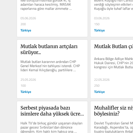
İBB soruşturmasında gördük ki, iş 
Bülent Kuşoğlu’nun Cansu 
adamları haraca kesilmiş. MASAK 
verdiği söyleşinin etkileri
raporlarına göre mallar zimmete 
Kuşoğlu öyle tuhaf laflar et
geçirilmiş. İş adamlarından evler,...
hükûmet...
05.06.2026
03.06.2026
200
150
Türkiye
Türkiye
Mutlak butlanın artçıları 
Mutlak Butlan çı
sürüyor...
Ankara Bölge Adliye Mahk
Mutlak butlan kararının ardından CHP 
Hukuk Dairesi, CHP’nin 2
Genel Merkezi'nin tahliyesi istendi. CHP 
kongresi için Mutlak Butlan
lideri Kemal Kılıçdaroğlu, partililere 
Artık bütün hesaplar...
"mahkeme...
25.05.2026
22.05.2026
100
250
Türkiye
Türkiye
Serbest piyasada bazı 
Muhalifler siz ni
isimlere daha yüksek ücret 
böylesiniz?
ödenir
Halk TV’de birkaç gündür yaşanan olayları 
Devlet Tiyatroları Genel 
pazar gecesi Sırbistan’dan dönünce 
Karadağlı, Aspendos’ta, üç
öğrendim. Kim haklı kim haksız ona 
tiyatro topluluklarını Antal