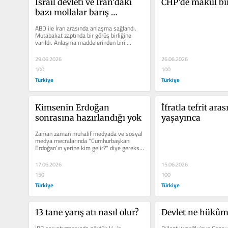
İsrail devleti ve İran’daki 
CHP’de makul bi
bazı mollalar barış 
istemiyor
ABD ile İran arasında anlaşma sağlandı. 
Mutabakat zaptında bir görüş birliğine 
varıldı. Anlaşma maddelerinden biri 
Hürmüz...
29.06.2026
26.06.2026
100
100
Türkiye
Türkiye
Kimsenin Erdoğan 
İfratla tefrit aras
sonrasına hazırlandığı yok
yaşayınca
Zaman zaman muhalif medyada ve sosyal 
medya mecralarında "Cumhurbaşkanı 
Erdoğan’ın yerine kim gelir?" diye gereksiz 
bir tartışma...
17.06.2026
15.06.2026
150
100
Türkiye
Türkiye
13 tane yarış atı nasıl olur?
Devlet ne hükûm