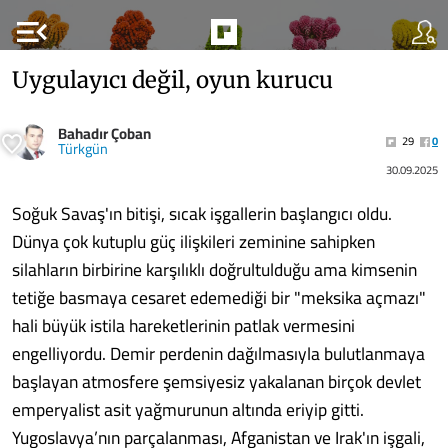
menu_open
Uygulayıcı değil, oyun kurucu
Bahadır Çoban
29
0
Türkgün
30.09.2025
Soğuk Savaş'ın bitişi, sıcak işgallerin başlangıcı oldu.
Dünya çok kutuplu güç ilişkileri zeminine sahipken
silahların birbirine karşılıklı doğrultulduğu ama kimsenin
tetiğe basmaya cesaret edemediği bir "meksika açmazı"
hali büyük istila hareketlerinin patlak vermesini
engelliyordu. Demir perdenin dağılmasıyla bulutlanmaya
başlayan atmosfere şemsiyesiz yakalanan birçok devlet
emperyalist asit yağmurunun altında eriyip gitti.
Yugoslavya’nın parçalanması, Afganistan ve Irak'ın işgali,