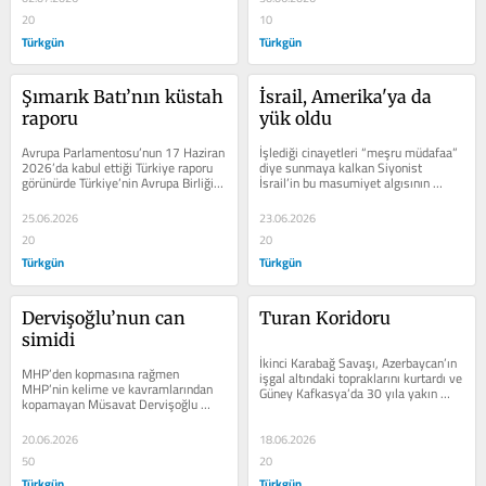
20
10
Türkgün
Türkgün
Şımarık Batı’nın küstah 
İsrail, Amerika'ya da 
raporu
yük oldu
Avrupa Parlamentosu’nun 17 Haziran 
İşlediği cinayetleri “meşru müdafaa” 
2026’da kabul ettiği Türkiye raporu 
diye sunmaya kalkan Siyonist 
görünürde Türkiye’nin Avrupa Birliği 
İsrail’in bu masumiyet algısının 
süreci, yargı...
yıkılmasına tahammülü yok.Kirli...
25.06.2026
23.06.2026
20
20
Türkgün
Türkgün
Dervişoğlu’nun can 
Turan Koridoru
simidi
İkinci Karabağ Savaşı, Azerbaycan’ın 
MHP’den kopmasına rağmen 
işgal altındaki topraklarını kurtardı ve 
MHP’nin kelime ve kavramlarından 
Güney Kafkasya’da 30 yıla yakın 
kopamayan Müsavat Dervişoğlu 
süre devam eden...
şimdi de Tandoğan meydanında 
bayrak mitingi yapacakmış…M...
20.06.2026
18.06.2026
50
20
Türkgün
Türkgün