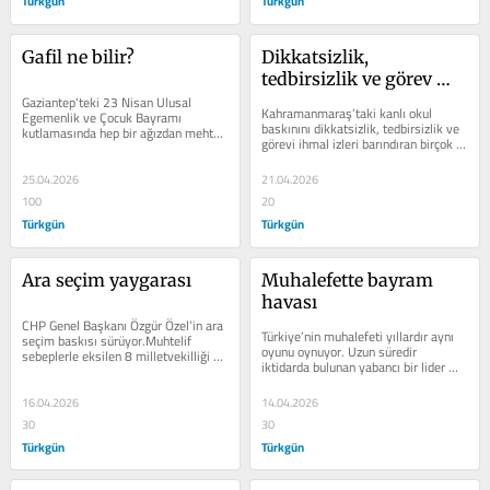
Türkgün
Türkgün
Gafil ne bilir?
Dikkatsizlik, 
tedbirsizlik ve görev 
Gaziantep'teki 23 Nisan Ulusal 
ihmalleri
Kahramanmaraş’taki kanlı okul 
Egemenlik ve Çocuk Bayramı 
baskınını dikkatsizlik, tedbirsizlik ve 
kutlamasında hep bir ağızdan mehter 
görevi ihmal izleri barındıran birçok 
marşları söyleyen çocuklar hiç 
yönü var.14 yaşındaki katil...
beklemedikleri...
25.04.2026
21.04.2026
100
20
Türkgün
Türkgün
Ara seçim yaygarası
Muhalefette bayram 
havası
CHP Genel Başkanı Özgür Özel’in ara 
Türkiye’nin muhalefeti yıllardır aynı 
seçim baskısı sürüyor.Muhtelif 
oyunu oynuyor. Uzun süredir 
sebeplerle eksilen 8 milletvekilliği 
iktidarda bulunan yabancı bir lider 
vardı. Mümkünse 8 mi...
yenilince hemen bayram havasına...
16.04.2026
14.04.2026
30
30
Türkgün
Türkgün