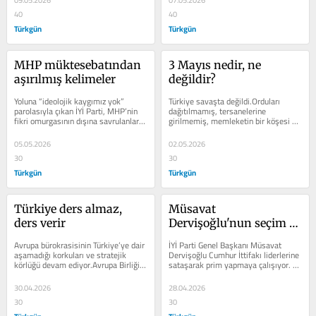
09.05.2026
07.05.2026
40
40
Türkgün
Türkgün
MHP müktesebatından 
3 Mayıs nedir, ne 
aşırılmış kelimeler
değildir?
Yoluna “ideolojik kaygımız yok” 
Türkiye savaşta değildi.Orduları 
parolasıyla çıkan İYİ Parti, MHP’nin 
dağıtılmamış, tersanelerine 
fikri omurgasının dışına savrulanların 
girilmemiş, memleketin bir köşesi 
toplanma alanı oldu.Kuruluş g...
bilfiil işgal edilmemişti.Fakat bu...
05.05.2026
02.05.2026
30
30
Türkgün
Türkgün
Türkiye ders almaz, 
Müsavat 
ders verir
Dervişoğlu'nun seçim 
vaadi
Avrupa bürokrasisinin Türkiye’ye dair 
İYİ Parti Genel Başkanı Müsavat 
aşamadığı korkuları ve stratejik 
Dervişoğlu Cumhur İttifakı liderlerine 
körlüğü devam ediyor.Avrupa Birliği 
sataşarak prim yapmaya çalışıyor. 
Komisyonu Başkanı Ursula von der 
Geçtiğimiz günlerde MHP Lideri Sayın 
Leyen’in,
D...
30.04.2026
28.04.2026
30
30