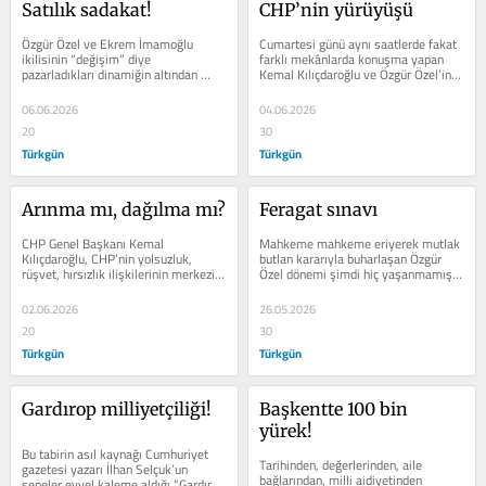
Satılık sadakat!
CHP’nin yürüyüşü
Özgür Özel ve Ekrem İmamoğlu 
Cumartesi günü aynı saatlerde fakat 
ikilisinin “değişim” diye 
farklı mekânlarda konuşma yapan 
pazarladıkları dinamiğin altından 
Kemal Kılıçdaroğlu ve Özgür Özel’in 
delege ayartma, makam pazarlığı, 
konuşmalarındaki ortak kelime...
adaylık...
06.06.2026
04.06.2026
20
30
Türkgün
Türkgün
Arınma mı, dağılma mı?
Feragat sınavı
CHP Genel Başkanı Kemal 
Mahkeme mahkeme eriyerek mutlak 
Kılıçdaroğlu, CHP’nin yolsuzluk, 
butlan kararıyla buharlaşan Özgür 
rüşvet, hırsızlık ilişkilerinin merkezi 
Özel dönemi şimdi hiç yaşanmamış 
haline gelmesinden ötürü defalarca...
gibi CHP 4-5 Kasım 2023...
02.06.2026
26.05.2026
20
30
Türkgün
Türkgün
Gardırop milliyetçiliği!
Başkentte 100 bin 
yürek!
Bu tabirin asıl kaynağı Cumhuriyet 
Tarihinden, değerlerinden, aile 
gazetesi yazarı İlhan Selçuk’un 
bağlarından, milli aidiyetinden 
seneler evvel kaleme aldığı “Gardırop 