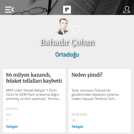
menu_open
Bahadır Çoban
Ortadoğu
86 milyon kazandı, 
Neden şimdi?
felaket tellalları kaybetti
MHP Lideri Devlet Bahçeli 1 Ekim 
Terör sorununu Türkiye’nin 
2024’te DEM Parti sıralarına doğru 
gündeminden ebediyen çıkarma 
yürümüş ve elini uzatmıştı. Terörsüz 
iradesi taşıyan Terörsüz Türk...
Türkiye süreci yine Sayın Bahçeli...
previous
day
04.08.2026
7
10
Türkgün
Türkgün