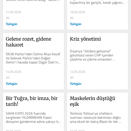
koparılmış bir gençlik, kendi çağının 
Atatürkçülüğü” başlıklı 
öznesi olmaktan çıkarak...
yazısıdır.Atatürk’...
21.05.2026
19.05.2026
30
30
Türkgün
Türkgün
Gelene rozet, gidene 
Kriz yönetimi
hakaret
Dışarıya “iktidara geliyoruz” 
DEVA Partisi'nden Selma Aliye Kavaf 
görüntüsü veren CHP içeriden 
ile Gelecek Partisi'nden Doğan 
çözülme ve çökme emareleri 
Demir’i havada kapan Özgür Özel’in 
veriyor.Uşak Belediye Başkanı Özkan 
yeni bir siyasetçi CHP’ye katılınca...
Yalım, C...
14.05.2026
12.05.2026
40
30
Türkgün
Türkgün
Bir Tuğra, bir imza, bir 
Maskelerin düştüğü 
tarih!
eşik
SAHA EXPO 2026 fuarında 
Terörsüz Türkiye’ye silahların 
sergilenen YILDIRIMHAN füzesi 
susması nazarıyla bakılması doğru 
dünyanın gündemine adına yakışır bir 
ama eksik bir bakış.Böyle bir tek 
hızla giriş yaptı.Dost ve kardeş 
boyutluluk büyük resmin görülmesini 
ülkeler...
engelliyor.