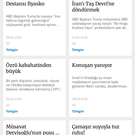
Destansı fiyasko
İran'ı Taş Devri'ne 
döndürmek
ABD Başkanı Trump bu savaşa “İran 
ABD Başkanı Trump milyonlarca ABD 
halkına özgürlük getireceğini” 
vatandaşının savaş karşıtı “No Kings: 
söyleyerek girdi. İranlılara rejime 
Krallara hayır” protestolarını pek de 
karşı ayaklanma çağrısı yaptı. ...
umursamadan savaşa...
09.04.2026
07.04.2026
30
30
Türkgün
Türkgün
Özrü kabahatinden 
Konuşan yanıyor
büyük
İsrail’in Ortadoğu’yu insan 
Bir parti düşünün, yolsuzluk, rüşvet 
mezbahasını çevirmesine tepki 
ve irtikâba bulaşmayan belediye 
gösteren Batılı sanatçı, akademisyen, 
başkanı neredeyse kalmamış.CHP’li 
gazeteci ve çeşitli meslek mensubu...
yerel yönetimler üzerindeki...
02.04.2026
28.03.2026
40
40
Türkgün
Türkgün
Müsavat 
Çamaşır suyuyla tuz 
Dervişoğlu'nun pusu 
ruhu!