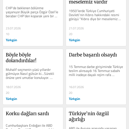
meselemiz vardır
CHP’de beklenen bölünme 
1950’lerde Türkiye Cumhuriyeti 
yaşanıyor.Büyük parça Özgür Özel’le 
Devleti’nin Kıbrıs hakkındaki resmi 
beraber CHP’den koparak yeni bir 
görüşü “Kıbrıs diye bir meselemiz 
serüvene atılacak. Siyasetin...
yoktur” cüml...
23.07.2026
21.07.2026
10
20
Türkgün
Türkgün
Böyle böyle 
Darbe başarılı olsaydı
dolandırdılar!
15 Temmuz darbe girişiminde Türkiye 
Muhalif seçmenin yüzü yıllardır 
teslim alınsaydı 16 Temmuz sabahı 
gülmüyor.Nasıl gülsün ki…Sürekli 
milli iradeye dayalı rejim rafa 
önüne yeni umutlar konuluyor. 
kaldırılmış olacaktı. Tehlikenin...
Sahneye yeni yeni kahramanlar 
sürü...
18.07.2026
16.07.2026
20
20
Türkgün
Türkgün
Korku dağları sardı
Türkiye’nin özgül 
ağırlığı
Cumhurbaşkanı Erdoğan ile ABD 
ABD ile Avrupa arasında yaşanan 