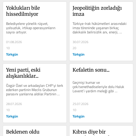
Yoklukları bile 
Jeopolitiğin zorladığı 
hissedilmiyor
imza
Belediyelere yönelik rüşvet, 
Türkiye-Irak hükümetleri arasındaki 
yolsuzluk, irtikap operasyonların 
imza töreninde yaşanan birkaç 
sayısı artıyor.
dakikalık belirsizlik anı, enerji, 
ulaştırma ve güvenlik başlıkları...
01.08.2026
30.07.2026
10
20
Türkgün
Türkgün
Yeni parti, eski 
Kefaletin sonu...
alışkanlıklar...
Geçmişi kumar ve 
Özgür Özel ve arkadaşları CHP’yi terk 
çek/senethadiseleriyle dolu Haluk 
ederken partinin Meclis Grubunun 
Levent’i yardım meleği gibi 
parasını yanlarına aldılar.Partinin 
kanatlandıranlar şimdi suskunluk 
bilgisayarlarını,...
içinde.
28.07.2026
25.07.2026
10
10
Türkgün
Türkgün
Beklenen oldu
Kıbrıs diye bir 