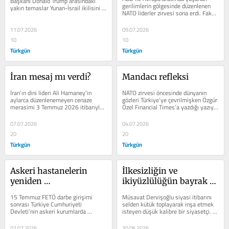
Başkanı Donald Trump arasındaki 
gerilimlerin gölgesinde düzenlenen 
yakın temaslar Yunan-İsrail ikilisini 
NATO liderler zirvesi sona erdi. Fakat 
fena hâlde tedirgin etmiş 
zirvenin akılda kalan asıl fotoğrafı...
görünüyor....
11.07.2026
09.07.2026
10
10
Türkgün
Türkgün
İran mesaj mı verdi?
Mandacı refleksi
İran’ın dini lideri Ali Hamaney’in 
NATO zirvesi öncesinde dünyanın 
aylarca düzenlenemeyen cenaze 
gözleri Türkiye’ye çevrilmişken Özgür 
merasimi 3 Temmuz 2026 itibarıyla 
Özel Financial Times’a yazdığı yazıyla 
Tahran’da başladı. Dünyanın farklı...
Türkiye’yi karalamaya kalktı.Tam da 
Do...
07.07.2026
04.07.2026
20
20
Türkgün
Türkgün
Askeri hastanelerin 
İlkesizliğin ve 
yeniden 
ikiyüzlülüğün bayrak 
yapılandırılması
açanı
15 Temmuz FETÖ darbe girişimi 
Müsavat Dervişoğlu siyasi itibarını 
sonrası Türkiye Cumhuriyeti 
selden kütük toplayarak inşa etmek 
Devleti’nin askeri kurumlarda 
isteyen düşük kalibre bir siyasetçi. 
başlattığı yeniden yapılanma hareketi 
İlk günden itibaren azgın...
o günün...
02.07.2026
30.06.2026