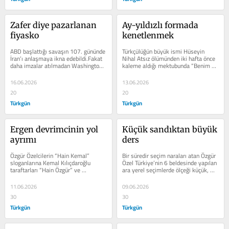
Zafer diye pazarlanan 
Ay-yıldızlı formada 
fiyasko
kenetlenmek
ABD başlattığı savaşın 107. gününde 
Türkçülüğün büyük ismi Hüseyin 
İran’ı anlaşmaya ikna edebildi.Fakat 
Nihal Atsız ölümünden iki hafta önce 
daha imzalar atılmadan Washington 
kaleme aldığı mektubunda “Benim 
bunu zafer olarak sundu.
için beklemekten başka bir...
16.06.2026
13.06.2026
20
20
Türkgün
Türkgün
Ergen devrimcinin yol 
Küçük sandıktan büyük 
ayrımı
ders
Özgür Özelcilerin “Hain Kemal” 
Bir süredir seçim naraları atan Özgür 
sloganlarına Kemal Kılıçdaroğlu 
Özel Türkiye’nin 6 beldesinde yapılan 
taraftarları “Hain Özgür” ve 
ara yerel seçimlerde ölçeği küçük, 
“FETÖ’nün itleri yıldıramaz bizleri”
siyasi anlamı büyük...
11.06.2026
09.06.2026
30
30
Türkgün
Türkgün