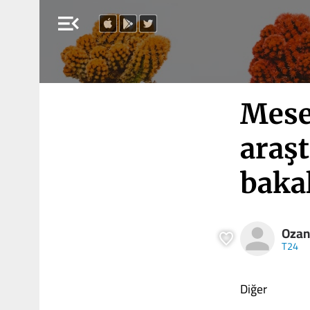
menu_open
Mese
araş
baka
Ozan
T24
Diğer