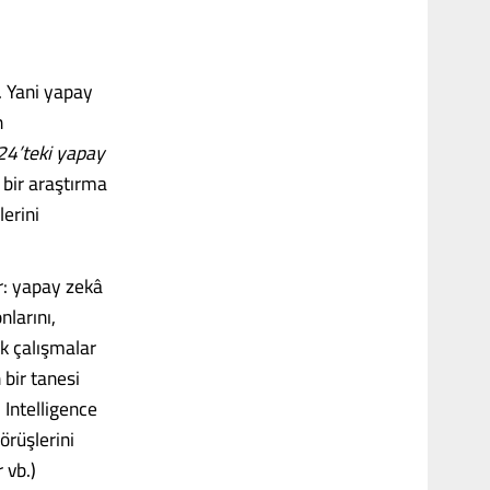
. Yani yapay
n
24’teki yapay
 bir araştırma
erini
r: yapay zekâ
nlarını,
ık çalışmalar
 bir tanesi
 Intelligence
örüşlerini
 vb.)