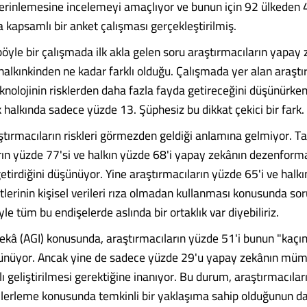
rinlemesine incelemeyi amaçlıyor ve bunun için 92 ülkeden 
 kapsamlı bir anket çalışması gerçekleştirilmiş.
öyle bir çalışmada ilk akla gelen soru araştırmacıların yapay 
halkınkinden ne kadar farklı olduğu. Çalışmada yer alan araştı
knolojinin risklerden daha fazla fayda getireceğini düşünürken
ık halkında sadece yüzde 13. Şüphesiz bu dikkat çekici bir fark.
ştırmacıların riskleri görmezden geldiği anlamına gelmiyor. T
rın yüzde 77'si ve halkın yüzde 68'i yapay zekânın dezenform
etirdiğini düşünüyor. Yine araştırmacıların yüzde 65'i ve halkı
etlerinin kişisel verileri rıza olmadan kullanması konusunda sor
iyle tüm bu endişelerde aslında bir ortaklık var diyebiliriz.
ekâ (AGI) konusunda, araştırmacıların yüzde 51'i bunun "kaçı
ünüyor. Ancak yine de sadece yüzde 29'u yapay zekânın mü
ı geliştirilmesi gerektiğine inanıyor. Bu durum, araştırmacılar
ı ilerleme konusunda temkinli bir yaklaşıma sahip olduğunun d