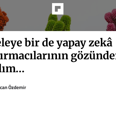
leye bir de yapay zekâ
tırmacılarının gözünd
lım…
can Özdemir