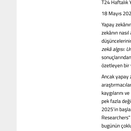
T24 Haftalık 
18 Mayıs 20
Yapay zekânın 
zekânın nasıl
düşüncelerini
zekâ algısı: U
sonuçlarından
özetleyen bir
Ancak yapay z
araştırmacılar
kaygılarını v
pek fazla deği
2025'in başlar
Researchers" 
bugünün çoklu 