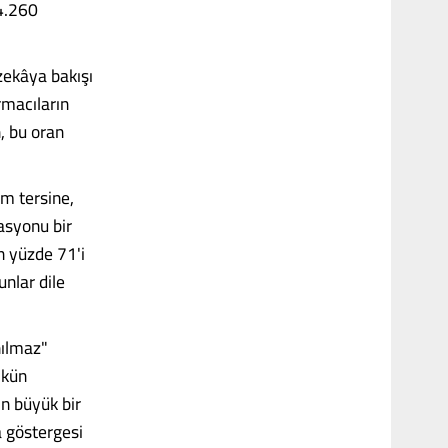
4.260
zekâya bakışı
rmacıların
, bu oran
am tersine,
asyonu bir
n yüzde 71'i
unlar dile
nılmaz"
mkün
ın büyük bir
a göstergesi