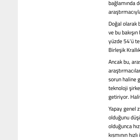
bağlamında de
araştırmacıyla
Doğal olarak b
ve bu bakışın 
yüzde 54'ü te
Birleşik Krall
Ancak bu, ara
araştırmacıla
sorun haline g
teknoloji şirk
getiriyor. Hal
Yapay genel z
olduğunu düş
olduğunca hızl
kısmının hızl