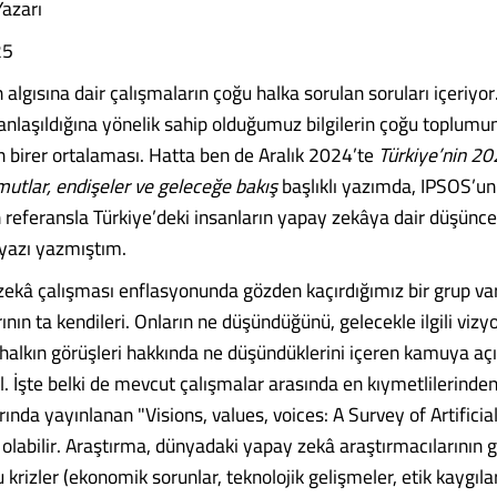
Yazarı
25
algısına dair çalışmaların çoğu halka sorulan soruları içeriyor
 anlaşıldığına yönelik sahip olduğumuz bilgilerin çoğu toplumu
n birer ortalaması. Hatta ben de Aralık 2024’te
Türkiye’nin 20
mutlar, endişeler ve geleceğe bakış
başlıklı yazımda, IPSOS’un
 referansla Türkiye’deki insanların yapay zekâya dair düşüncel
 yazı yazmıştım.
ekâ çalışması enflasyonunda gözden kaçırdığımız bir grup va
ının ta kendileri. Onların ne düşündüğünü, gelecekle ilgili vizyo
e halkın görüşleri hakkında ne düşündüklerini içeren kamuya aç
l. İşte belki de mevcut çalışmalar arasında en kıymetlilerinden
ında yayınlanan "Visions, values, voices: A Survey of Artificial
olabilir. Araştırma, dünyadaki yapay zekâ araştırmacılarının g
krizler (ekonomik sorunlar, teknolojik gelişmeler, etik kaygılar