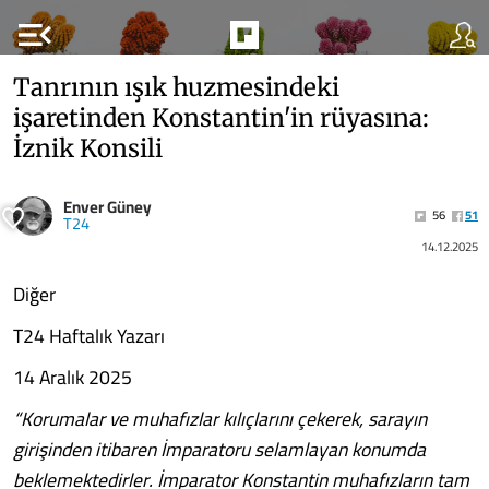
menu_open
Tanrının ışık huzmesindeki
işaretinden Konstantin'in rüyasına:
İznik Konsili
Enver Güney
56
51
T24
14.12.2025
Diğer
T24 Haftalık Yazarı
14 Aralık 2025
“Korumalar ve muhafızlar kılıçlarını çekerek, sarayın
girişinden itibaren İmparatoru selamlayan konumda
beklemektedirler. İmparator Konstantin muhafızların tam