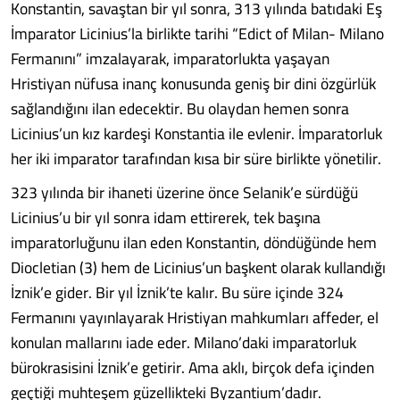
Konstantin, savaştan bir yıl sonra, 313 yılında batıdaki Eş
İmparator Licinius’la birlikte tarihi “Edict of Milan- Milano
Fermanını” imzalayarak, imparatorlukta yaşayan
Hristiyan nüfusa inanç konusunda geniş bir dini özgürlük
sağlandığını ilan edecektir. Bu olaydan hemen sonra
Licinius’un kız kardeşi Konstantia ile evlenir. İmparatorluk
her iki imparator tarafından kısa bir süre birlikte yönetilir.
323 yılında bir ihaneti üzerine önce Selanik’e sürdüğü
Licinius’u bir yıl sonra idam ettirerek, tek başına
imparatorluğunu ilan eden Konstantin, döndüğünde hem
Diocletian (3) hem de Licinius’un başkent olarak kullandığı
İznik’e gider. Bir yıl İznik’te kalır. Bu süre içinde 324
Fermanını yayınlayarak Hristiyan mahkumları affeder, el
konulan mallarını iade eder. Milano’daki imparatorluk
bürokrasisini İznik’e getirir. Ama aklı, birçok defa içinden
geçtiği muhteşem güzellikteki Byzantium’dadır.