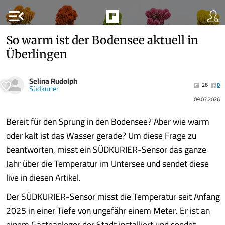
menu_open
So warm ist der Bodensee aktuell in
Überlingen
Selina Rudolph
26
0
Südkurier
09.07.2026
Bereit für den Sprung in den Bodensee? Aber wie warm
oder kalt ist das Wasser gerade? Um diese Frage zu
beantworten, misst ein SÜDKURIER-Sensor das ganze
Jahr über die Temperatur im Untersee und sendet diese
live in diesen Artikel.
Der SÜDKURIER-Sensor misst die Temperatur seit Anfang
2025 in einer Tiefe von ungefähr einem Meter. Er ist an
einem Gästeanleger der Stadt installiert und sendet