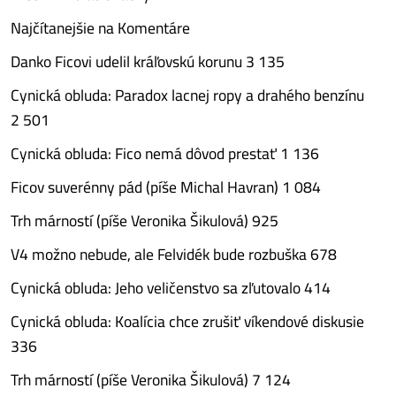
Najčítanejšie na Komentáre
Danko Ficovi udelil kráľovskú korunu 3 135
Cynická obluda: Paradox lacnej ropy a drahého benzínu
2 501
Cynická obluda: Fico nemá dôvod prestať 1 136
Ficov suverénny pád (píše Michal Havran) 1 084
Trh márností (píše Veronika Šikulová) 925
V4 možno nebude, ale Felvidék bude rozbuška 678
Cynická obluda: Jeho veličenstvo sa zľutovalo 414
Cynická obluda: Koalícia chce zrušiť víkendové diskusie
336
Trh márností (píše Veronika Šikulová) 7 124