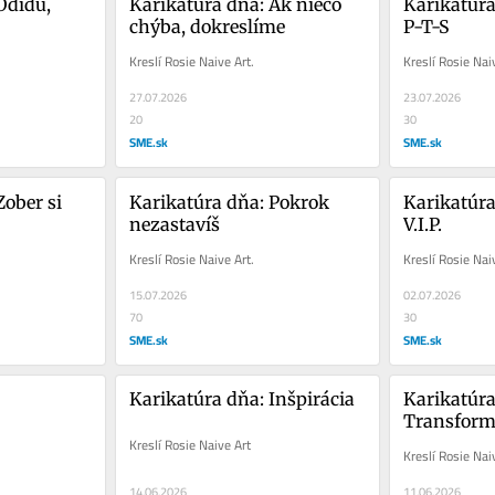
dídu, 
Karikatúra dňa: Ak niečo 
Karikatúra
chýba, dokreslíme
P-T-S
Kreslí Rosie Naive Art.
Kreslí Rosie Nai
27.07.2026
23.07.2026
20
30
SME.sk
SME.sk
ober si 
Karikatúra dňa: Pokrok 
Karikatúra
nezastavíš
V.I.P.
Kreslí Rosie Naive Art.
Kreslí Rosie Nai
15.07.2026
02.07.2026
70
30
SME.sk
SME.sk
Karikatúra dňa: Inšpirácia
Karikatúra
Transform
Kreslí Rosie Naive Art
Kreslí Rosie Nai
14.06.2026
11.06.2026