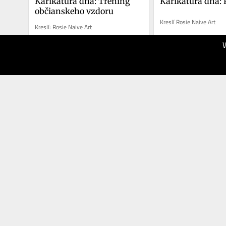
Karikatúra dňa: Tréning 
Karikatúra dňa: P
občianskeho vzdoru
Kreslí Rosie Naive Art
Kreslí: Rosie Naive Art
26.02.2026
19.02.2026
70
60
SME.sk
SME.sk