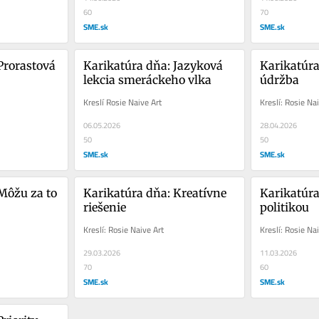
60
70
SME.sk
SME.sk
Prorastová 
Karikatúra dňa: Jazyková 
Karikatúra
lekcia smeráckeho vlka
údržba
Kreslí Rosie Naive Art
Kreslí: Rosie Na
06.05.2026
28.04.2026
50
50
SME.sk
SME.sk
Môžu za to 
Karikatúra dňa: Kreatívne 
Karikatúra
riešenie
politikou
Kreslí: Rosie Naive Art
Kreslí: Rosie Na
29.03.2026
11.03.2026
70
60
SME.sk
SME.sk