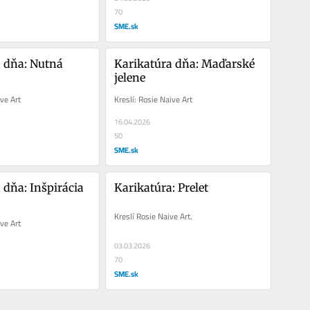
70
SME.sk
 dňa: Nutná 
Karikatúra dňa: Maďarské 
jelene
ive Art
Kreslí: Rosie Naive Art
16.04.2026
50
SME.sk
 dňa: Inšpirácia 
Karikatúra: Prelet
Kreslí Rosie Naive Art.
ive Art
03.03.2026
70
SME.sk