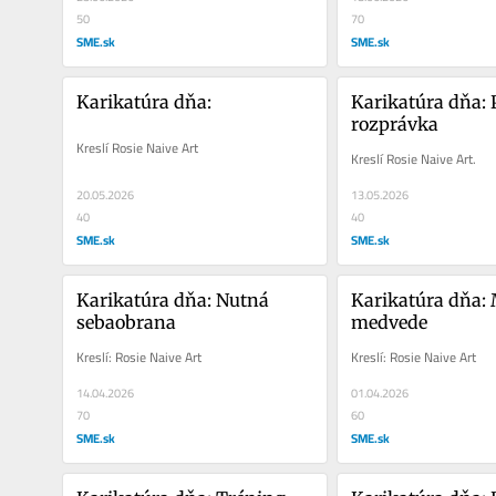
50
70
SME.sk
SME.sk
Karikatúra dňa:
Karikatúra dňa: 
rozprávka
Kreslí Rosie Naive Art
Kreslí Rosie Naive Art.
20.05.2026
13.05.2026
40
40
SME.sk
SME.sk
Karikatúra dňa: Nutná 
Karikatúra dňa: 
sebaobrana
medvede
Kreslí: Rosie Naive Art
Kreslí: Rosie Naive Art
14.04.2026
01.04.2026
70
60
SME.sk
SME.sk