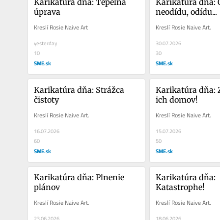
Karikatúra dňa: Tepelná 
Karikatúra dňa: O
úprava
neodídu, odídu...
Kreslí Rosie Naive Art
Kreslí Rosie Naive Art.
yesterday
30.07.2026
10
30
SME.sk
SME.sk
Karikatúra dňa: Strážca 
Karikatúra dňa: Z
čistoty
ich domov!
Kreslí Rosie Naive Art.
Kreslí Rosie Naive Art.
16.07.2026
15.07.2026
60
50
SME.sk
SME.sk
Karikatúra dňa: Plnenie 
Karikatúra dňa: 
plánov
Katastrophe!
Kreslí Rosie Naive Art.
Kreslí Rosie Naive Art.
23.06.2026
18.06.2026