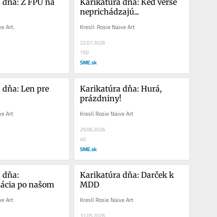
 dňa: Z FPU na 
Karikatúra dňa: Keď verše 
neprichádzajú...
ve Art.
Kreslí: Rosie Naive Art
22.07.2026
150
SME.sk
 dňa: Len pre 
Karikatúra dňa: Hurá, 
prázdniny!
ve Art
Kreslí Rosie Naive Art
29.06.2026
40
SME.sk
 dňa: 
Karikatúra dňa: Darček k 
ácia po našom
MDD
ve Art
Kreslí Rosie Naive Art
31.05.2026