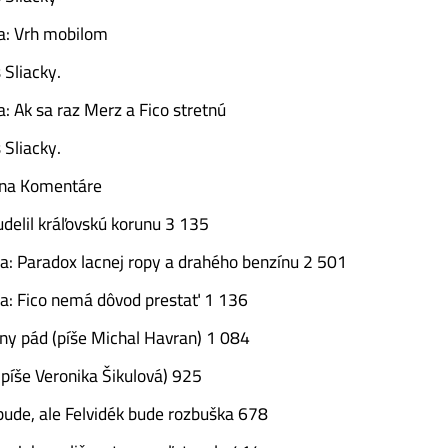
a: Vrh mobilom
 Sliacky.
a: Ak sa raz Merz a Fico stretnú
 Sliacky.
e na Komentáre
udelil kráľovskú korunu 3 135
a: Paradox lacnej ropy a drahého benzínu 2 501
a: Fico nemá dôvod prestať 1 136
ny pád (píše Michal Havran) 1 084
(píše Veronika Šikulová) 925
ude, ale Felvidék bude rozbuška 678