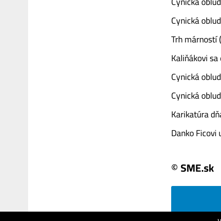
Cynická oblud
Cynická oblud
Trh márností 
Kaliňákovi sa
Cynická oblud
Cynická oblud
Karikatúra dň
Danko Ficovi ude
© SME.sk