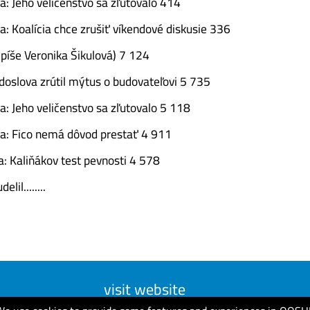
a: Jeho veličenstvo sa zľutovalo 414
a: Koalícia chce zrušiť víkendové diskusie 336
(píše Veronika Šikulová) 7 124
 doslova zrútil mýtus o budovateľovi 5 735
a: Jeho veličenstvo sa zľutovalo 5 118
a: Fico nemá dôvod prestať 4 911
a: Kaliňákov test pevnosti 4 578
lil........
visit website