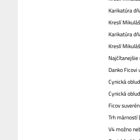
Karikatúra dň
Kreslí Mikuláš
Karikatúra dň
Kreslí Mikuláš
Najčítanejši
Danko Ficovi 
Cynická oblud
Cynická oblud
Ficov suverén
Trh márností 
V4 možno neb