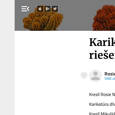
menu_open
Kari
rieše
Rosi
SME.s
Kreslí Rosie N
Karikatúra dň
Kreslí Mikuláš