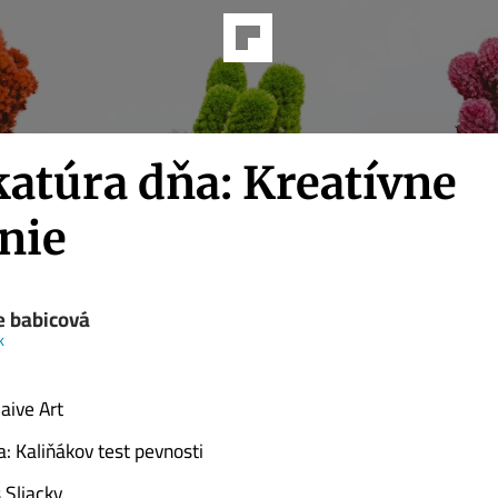
katúra dňa: Kreatívne
nie
e babicová
k
aive Art
a: Kaliňákov test pevnosti
 Sliacky