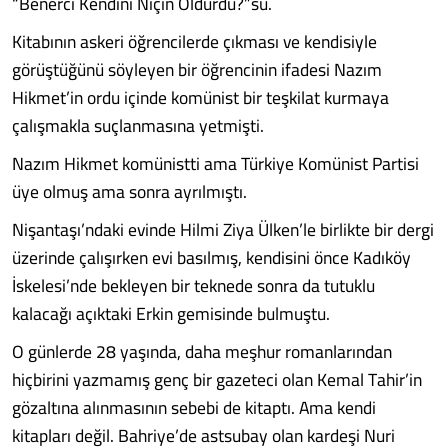
“Benerci Kendini Niçin Öldürdü?”sü.
Kitabının askeri öğrencilerde çıkması ve kendisiyle
görüştüğünü söyleyen bir öğrencinin ifadesi Nazım
Hikmet’in ordu içinde komünist bir teşkilat kurmaya
çalışmakla suçlanmasına yetmişti.
Nazım Hikmet komünistti ama Türkiye Komünist Partisi
üye olmuş ama sonra ayrılmıştı.
Nişantaşı’ndaki evinde Hilmi Ziya Ülken’le birlikte bir dergi
üzerinde çalışırken evi basılmış, kendisini önce Kadıköy
İskelesi’nde bekleyen bir teknede sonra da tutuklu
kalacağı açıktaki Erkin gemisinde bulmuştu.
O günlerde 28 yaşında, daha meşhur romanlarından
hiçbirini yazmamış genç bir gazeteci olan Kemal Tahir’in
gözaltına alınmasının sebebi de kitaptı. Ama kendi
kitapları değil. Bahriye’de astsubay olan kardeşi Nuri