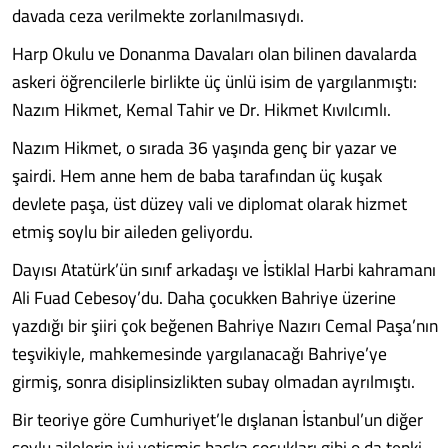
davada ceza verilmekte zorlanılmasıydı.
Harp Okulu ve Donanma Davaları olan bilinen davalarda
askeri öğrencilerle birlikte üç ünlü isim de yargılanmıştı:
Nazım Hikmet, Kemal Tahir ve Dr. Hikmet Kıvılcımlı.
Nazım Hikmet, o sırada 36 yaşında genç bir yazar ve
şairdi. Hem anne hem de baba tarafından üç kuşak
devlete paşa, üst düzey vali ve diplomat olarak hizmet
etmiş soylu bir aileden geliyordu.
Dayısı Atatürk’ün sınıf arkadaşı ve İstiklal Harbi kahramanı
Ali Fuad Cebesoy’du. Daha çocukken Bahriye üzerine
yazdığı bir şiiri çok beğenen Bahriye Nazırı Cemal Paşa’nın
teşvikiyle, mahkemesinde yargılanacağı Bahriye’ye
girmiş, sonra disiplinsizlikten subay olmadan ayrılmıştı.
Bir teoriye göre Cumhuriyet’le dışlanan İstanbul’un diğer
soylu ailelerin iyi yetişmiş başka çocukları gibi o da tepki