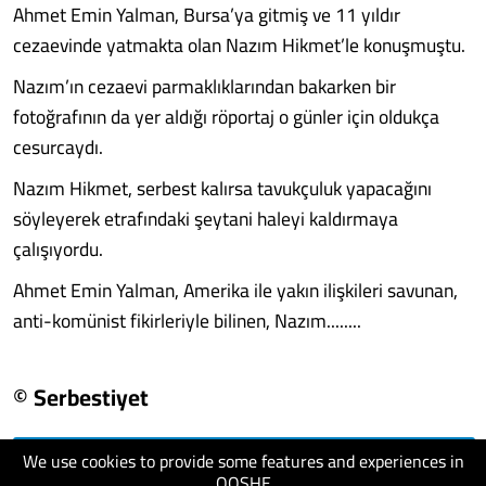
Ahmet Emin Yalman, Bursa’ya gitmiş ve 11 yıldır
cezaevinde yatmakta olan Nazım Hikmet’le konuşmuştu.
Nazım’ın cezaevi parmaklıklarından bakarken bir
fotoğrafının da yer aldığı röportaj o günler için oldukça
cesurcaydı.
Nazım Hikmet, serbest kalırsa tavukçuluk yapacağını
söyleyerek etrafındaki şeytani haleyi kaldırmaya
çalışıyordu.
Ahmet Emin Yalman, Amerika ile yakın ilişkileri savunan,
anti-komünist fikirleriyle bilinen, Nazım........
© Serbestiyet
We use cookies to provide some features and experiences in
visit website
QOSHE