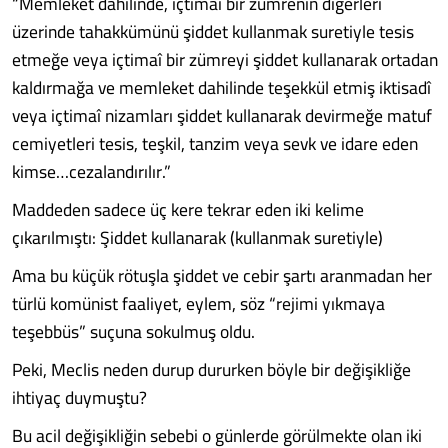
“Memleket dahilinde, içtimaî bir zümrenin diğerleri
üzerinde tahakkümünü şiddet kullanmak suretiyle tesis
etmeğe veya içtimaî bir zümreyi şiddet kullanarak ortadan
kaldırmağa ve memleket dahilinde teşekkül etmiş iktisadî
veya içtimaî nizamları şiddet kullanarak devirmeğe matuf
cemiyetleri tesis, teşkil, tanzim veya sevk ve idare eden
kimse…cezalandırılır.”
Maddeden sadece üç kere tekrar eden iki kelime
çıkarılmıştı: Şiddet kullanarak (kullanmak suretiyle)
Ama bu küçük rötuşla şiddet ve cebir şartı aranmadan her
türlü komünist faaliyet, eylem, söz “rejimi yıkmaya
teşebbüs” suçuna sokulmuş oldu.
Peki, Meclis neden durup dururken böyle bir değişikliğe
ihtiyaç duymuştu?
Bu acil değişikliğin sebebi o günlerde görülmekte olan iki