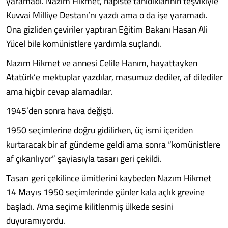
yaramadı. Nazım Hikmet, hapiste tanıdıklarının teşvikiyle
Kuvvai Milliye Destanı’nı yazdı ama o da işe yaramadı.
Ona gizliden çeviriler yaptıran Eğitim Bakanı Hasan Ali
Yücel bile komünistlere yardımla suçlandı.
Nazım Hikmet ve annesi Celile Hanım, hayattayken
Atatürk’e mektuplar yazdılar, masumuz dediler, af dilediler
ama hiçbir cevap alamadılar.
1945’den sonra hava değişti.
1950 seçimlerine doğru gidilirken, üç ismi içeriden
kurtaracak bir af gündeme geldi ama sonra “komünistlere
af çıkarılıyor” şayiasıyla tasarı geri çekildi.
Tasarı geri çekilince ümitlerini kaybeden Nazım Hikmet
14 Mayıs 1950 seçimlerinde günler kala açlık grevine
başladı. Ama seçime kilitlenmiş ülkede sesini
duyuramıyordu.