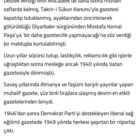
Destek verdiği Milli Mücadele’de daha sonra muhalif
saflarda kalmış, Takrir-i Sükun Kanunu’yla gazetesi
kapatılıp tutuklanmış, ayaklarından zincirlenerek
götürüldüğü Diyarbakır sürgününden Mustafa Kemal
Paşa’ya ‘bir daha gazetecilik yapmayacağı’na söz verdiği
bir mektupla kurtulabilmişti.
Uzun yıllar sözünü tutup, lastikçilik, reklamcılık gibi işlerle
uğraştıktan sonra mesleğe ancak 1940 yılında Vatan
gazetesiyle dönmüştü.
Savaş yıllarında Almanya ve faşizm karşıtı yayınlar yapan
muhalif gazete, yüz binli tirajlara ulaşmış devrin en etkili
gazetelerinden biriydi.
1946’dan sonra Demokrat Parti’yi destekleyen liberal sağ
eğilimli gazetede 1949 yılında herkesi şaşırtan bir röportaj
çıktı.