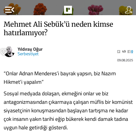
menu_open
Mehmet Ali Sebük’ü neden kimse
hatırlamıyor?
Yıldıray Oğur
49
0
Serbestiyet
09.08.2025
“Onlar Adnan Menderes’i bayrak yapsın, biz Nazım
Hikmet’i yapalım”
Sosyal medyada dolaşan, ekmeğini onlar ve biz
antagonizmasından çıkarmaya çalışan müflis bir komünist
siyasetçinin konuşmasından başlayan tartışma ne kadar
çok insanın yakın tarihi eğip bükerek kendi damak tadına
uygun hale getirdiği gösterdi.