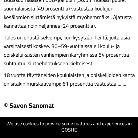
suomalaisista (49 prosenttia) vastustaa koulujen
kesälomien siirtämistä nykyistä myöhemmäksi. Ajatusta
kannattaa noin neljännes (24 prosenttia).
Tulos on entistä selvempi, kun kysytään heiltä, joita asia
varsinaisesti koskee. 30–59-vuotiaissa eli koulu- ja
opiskeluikäisten vanhempien ikäryhmissä 54 prosenttia
suhtautuu siirtoehdotukseen kielteisesti.
18 vuotta täyttäneiden koululaisten ja opiskelijoiden kanta
on sitäkin murskaavampi: 61 prosenttia vastustaa........
© Savon Sanomat
We use cookies to provide some features and experiences in
visit website
QOSHE