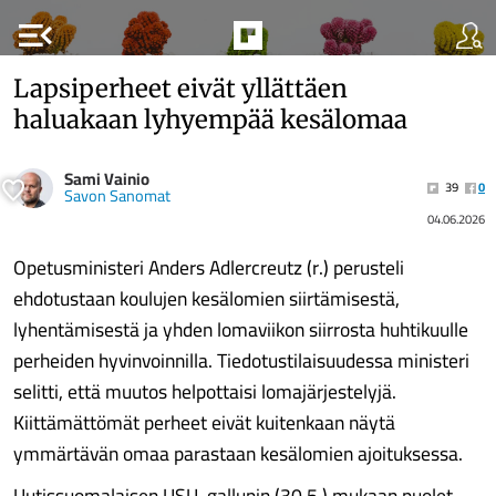
menu_open
Lapsiperheet eivät yllättäen
haluakaan lyhyempää kesälomaa
Sami Vainio
39
0
Savon Sanomat
04.06.2026
Opetusministeri Anders Adlercreutz (r.) perusteli
ehdotustaan koulujen kesälomien siirtämisestä,
lyhentämisestä ja yhden lomaviikon siirrosta huhtikuulle
perheiden hyvinvoinnilla. Tiedotustilaisuudessa ministeri
selitti, että muutos helpottaisi lomajärjestelyjä.
Kiittämättömät perheet eivät kuitenkaan näytä
ymmärtävän omaa parastaan kesälomien ajoituksessa.
Uutissuomalaisen USU-gallupin (30.5.) mukaan puolet