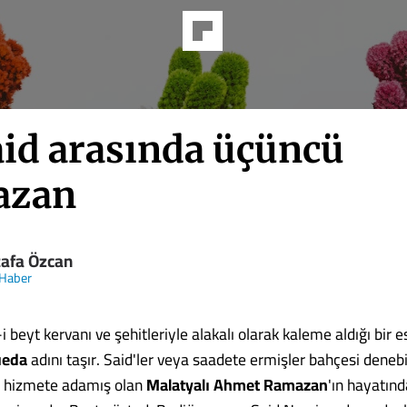
aid arasında üçüncü
azan
afa Özcan
 Haber
-i beyt kervanı ve şehitleriyle alakalı olarak kaleme aldığı bir es
üeda
adını taşır. Said'ler veya saadete ermişler bahçesi denebil
a hizmete adamış olan
Malatyalı Ahmet Ramazan
'ın hayatınd