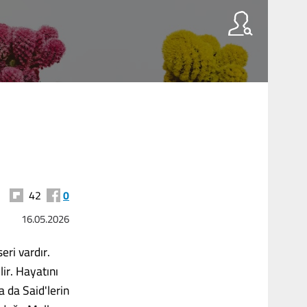
42
0
16.05.2026
eri vardır.
ir. Hayatını
a da Said'lerin