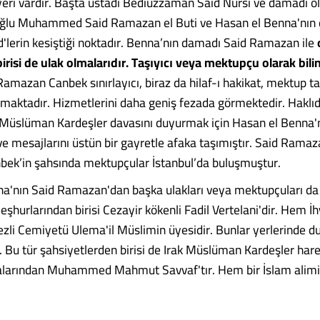
eri vardır. Başta üstadı Bediüzzaman Said Nursi ve damadı o
ğlu Muhammed Said Ramazan el Buti ve Hasan el Benna'nın
lerin kesiştiği noktadır. Benna’nın damadı Said Ramazan ile
irisi de ulak olmalarıdır. Taşıyıcı veya mektupçu olarak bilin
mazan Canbek sınırlayıcı, biraz da hilaf-ı hakikat, mektup taş
nmaktadır. Hizmetlerini daha geniş fezada görmektedir. Haklıdı
Müslüman Kardeşler davasını duyurmak için Hasan el Benna'
ve mesajlarını üstün bir gayretle afaka taşımıştır. Said Rama
ek’in şahsında mektupçular İstanbul’da buluşmuştur.
a'nın Said Ramazan'dan başka ulakları veya mektupçuları da 
eşhurlarından birisi Cezayir kökenli Fadil Vertelani'dir. Hem 
zli Cemiyetü Ulema'il Müslimin üyesidir. Bunlar yerlerinde 
r. Bu tür şahsiyetlerden birisi de Irak Müslüman Kardeşler hare
alarından Muhammed Mahmut Savvaf'tır. Hem bir İslam alimi