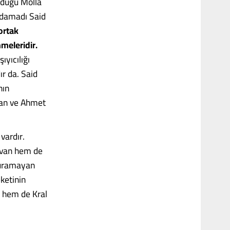
lduğu Molla
 damadı Said
ortak
meleridir.
ıyıcılığı
r da. Said
nın
zan ve Ahmet
vardır.
İhvan hem de
duramayan
ketinin
 hem de Kral