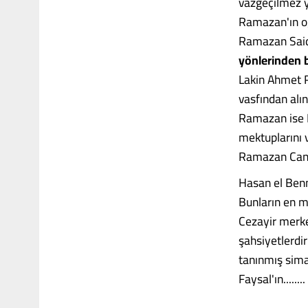
vazgeçilmez y
Ramazan'ın o
Ramazan Said'
yönlerinden b
Lakin Ahmet Ra
vasfından alı
Ramazan ise 
mektuplarını 
Ramazan Canb
Hasan el Benn
Bunların en m
Cezayir merke
şahsiyetlerdi
tanınmış sim
Faysal'ın........