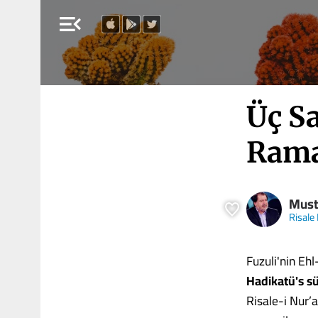
menu_open
Üç S
Ram
Must
Risale
Fuzuli'nin Ehl
Hadikatü's s
Risale-i Nur’