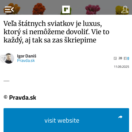
menu_open
Veľa štátnych sviatkov je luxus,
ktorý si nemôžeme dovoliť. Vie to
každý, aj tak sa zas škriepime
Igor Daniš
28
0
Pravda.sk
11.09.2025
.....
© Pravda.sk
visit website