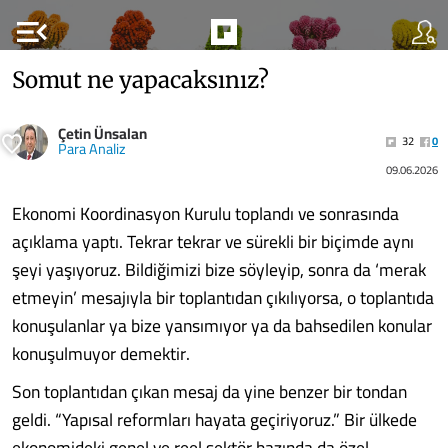
menu_open
Somut ne yapacaksınız?
Çetin Ünsalan
32
0
Para Analiz
09.06.2026
Ekonomi Koordinasyon Kurulu toplandı ve sonrasında
açıklama yaptı. Tekrar tekrar ve sürekli bir biçimde aynı
şeyi yaşıyoruz. Bildiğimizi bize söyleyip, sonra da ‘merak
etmeyin’ mesajıyla bir toplantıdan çıkılıyorsa, o toplantıda
konuşulanlar ya bize yansımıyor ya da bahsedilen konular
konuşulmuyor demektir.
Son toplantıdan çıkan mesaj da yine benzer bir tondan
geldi. “Yapısal reformları hayata geçiriyoruz.” Bir ülkede
ekonomideki genel ve reel sektör bazında da özel