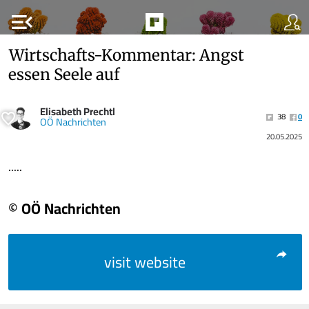
menu_open
Wirtschafts-Kommentar: Angst
essen Seele auf
Elisabeth Prechtl
38
0
OÖ Nachrichten
20.05.2025
.....
© OÖ Nachrichten
visit website