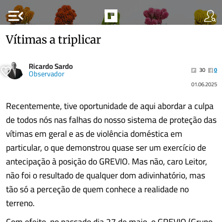
menu_open
Vítimas a triplicar
Ricardo Sardo
30
0
Observador
01.06.2025
Recentemente, tive oportunidade de aqui abordar a culpa
de todos nós nas falhas do nosso sistema de proteção das
vítimas em geral e as de violência doméstica em
particular, o que demonstrou quase ser um exercício de
antecipação à posição do GREVIO. Mas não, caro Leitor,
não foi o resultado de qualquer dom adivinhatório, mas
tão só a perceção de quem conhece a realidade no
terreno.
Com efeito, no passado dia 27 de maio, o GREVIO (Grupo