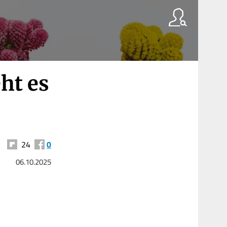
eht es
24
0
06.10.2025