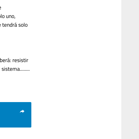
e
lo uno,
 tendrá solo
erá: resistir
sistema........