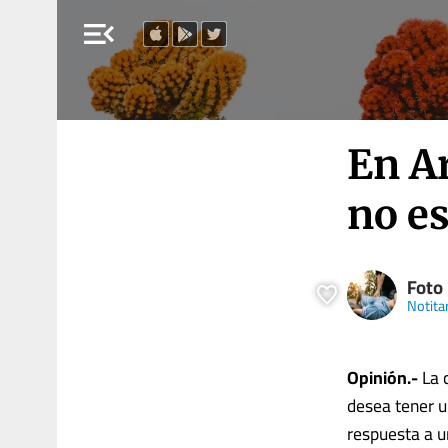
menu_open
En A
no es
Foto
Notita
Opinión.-
La 
desea tener u
respuesta a 