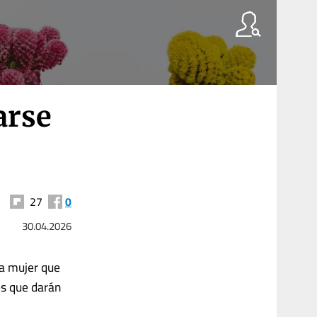
arse
27
0
30.04.2026
a mujer que
es que darán