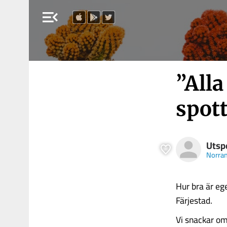
menu_open
”All
spot
Utsp
Norra
Hur bra är eg
Färjestad.
Vi snackar om 