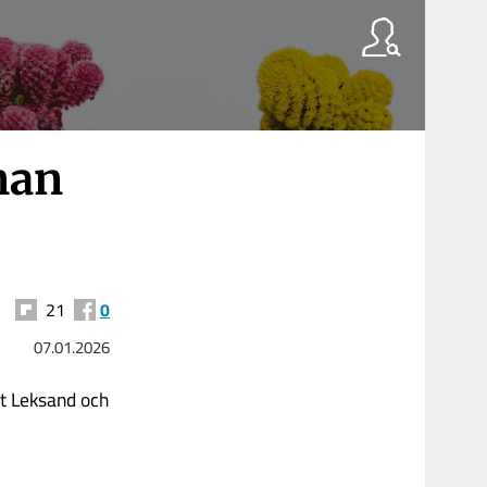
man
21
0
07.01.2026
ot Leksand och