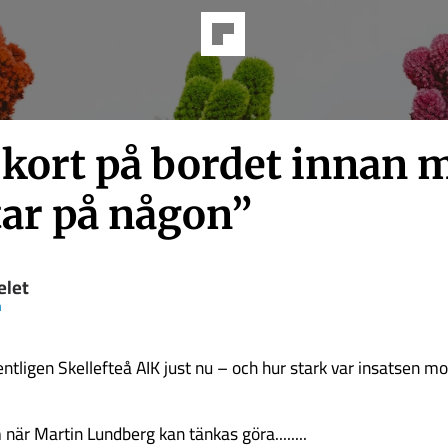
a kort på bordet innan 
tar på någon”
elet
n
entligen Skellefteå AIK just nu – och hur stark var insatsen m
när Martin Lundberg kan tänkas göra........