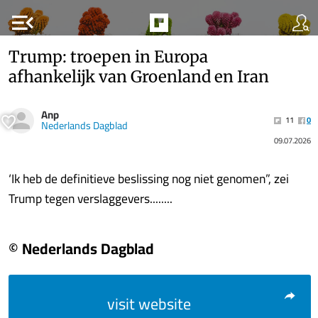
menu_open
Trump: troepen in Europa
afhankelijk van Groenland en Iran
Anp
11
0
Nederlands Dagblad
09.07.2026
‘Ik heb de definitieve beslissing nog niet genomen”, zei
Trump tegen verslaggevers........
© Nederlands Dagblad
visit website