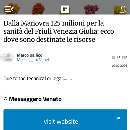
menu_open
Dalla Manovra 125 milioni per la
sanità del Friuli Venezia Giulia: ecco
dove sono destinate le risorse
Marco Ballico
21
0
Messaggero Veneto
09.07.2026
Due to the technical or legal........
© Messaggero Veneto
visit website