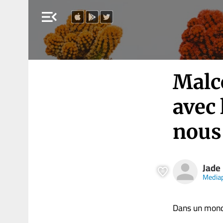
menu_open
Malc
avec 
nous
Jade
Media
Dans un monde