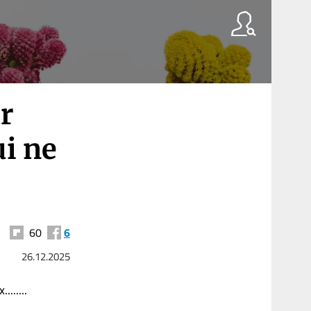
r
ui ne
60
6
26.12.2025
......