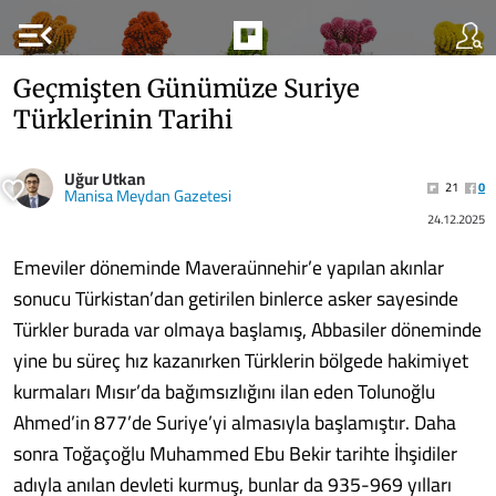
menu_open
Geçmişten Günümüze Suriye
Türklerinin Tarihi
Uğur Utkan
21
0
Manisa Meydan Gazetesi
24.12.2025
Emeviler döneminde Maveraünnehir’e yapılan akınlar
sonucu Türkistan’dan getirilen binlerce asker sayesinde
Türkler burada var olmaya başlamış, Abbasiler döneminde
yine bu süreç hız kazanırken Türklerin bölgede hakimiyet
kurmaları Mısır’da bağımsızlığını ilan eden Tolunoğlu
Ahmed’in 877’de Suriye’yi almasıyla başlamıştır. Daha
sonra Toğaçoğlu Muhammed Ebu Bekir tarihte İhşidiler
adıyla anılan devleti kurmuş, bunlar da 935-969 yılları