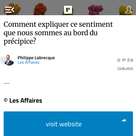
menu_open
Comment expliquer ce sentiment
que nous sommes au bord du
précipice?
Philippe Labrecque
37
0
Les Affaires
23.06.2025
.....
© Les Affaires
visit website