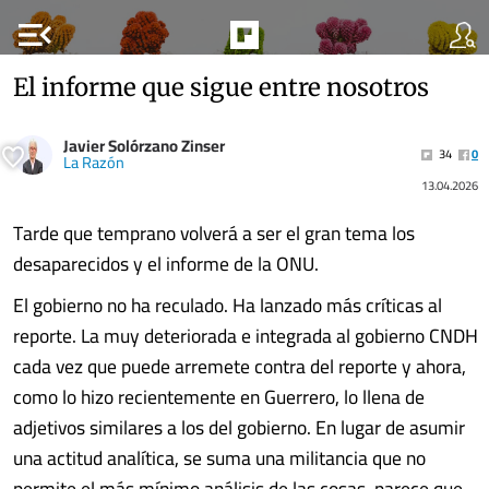
menu_open
El informe que sigue entre nosotros
Javier Solórzano Zinser
34
0
La Razón
13.04.2026
Tarde que temprano volverá a ser el gran tema los
desaparecidos y el informe de la ONU.
El gobierno no ha reculado. Ha lanzado más críticas al
reporte. La muy deteriorada e integrada al gobierno CNDH
cada vez que puede arremete contra del reporte y ahora,
como lo hizo recientemente en Guerrero, lo llena de
adjetivos similares a los del gobierno. En lugar de asumir
una actitud analítica, se suma una militancia que no
permite el más mínimo análisis de las cosas, parece que