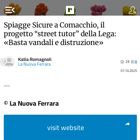
menu_open
Spiagge Sicure a Comacchio, il
progetto “street tutor” della Lega:
«Basta vandali e distruzione»
Katia Romagnoli
23
0
La Nuova Ferrara
07.10.2025
.....
© La Nuova Ferrara
visit website