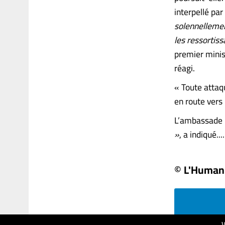
interpellé pa
solennellemen
les ressortiss
premier minis
réagi.
« Toute attaqu
en route vers 
L’ambassade is
»
, a indiqué.....
© L'Human