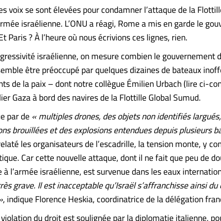
 voix se sont élevées pour condamner l’attaque de la Flottill
rmée israélienne. L’ONU a réagi, Rome a mis en garde le go
 Paris ? À l’heure où nous écrivions ces lignes, rien.
’agressivité israélienne, on mesure combien le gouvernement
mble être préoccupé par quelques dizaines de bateaux inoffe
ts de la paix – dont notre collègue Émilien Urbach (lire ci-con
lier Gaza à bord des navires de la Flottille Global Sumud.
ue par de
« multiples drones, des objets non identifiés largués
s brouillées et des explosions entendues depuis plusieurs b
laté les organisateurs de l’escadrille, la tension monte, y co
ique. Car cette nouvelle attaque, dont il ne fait que peu de do
e à l’armée israélienne, est survenue dans les eaux internatio
très grave. Il est inacceptable qu’Israël s’affranchisse ainsi du 
»
, indique Florence Heskia, coordinatrice de la délégation fran
iolation du droit est soulignée par la diplomatie italienne, p