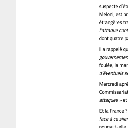
suspecte d’êt
Meloni, est p
étrangères tr
l’attaque cont
dont quatre p
Il a rappelé q
gouvernement 
foulée, la mar
d’éventuels s
Mercredi aprè
Commissariat
attaques »
et
Et la France ?
face à ce sile
poursuit-elle