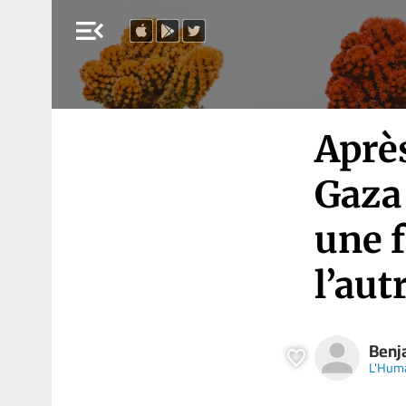
menu_open
Après
Gaza 
une f
l’aut
Benj
L'Hum