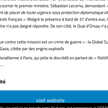
r courrier le premier ministre, Sébastien Lecornu, demandant
t de placer de toute urgence sous protection diplomatique et
ants français »
. Malgré la présence à bord de 37 d’entre eux, 
tre n’a pas daigné répondre. De son côté, le Quai d’Orsay n’a
e contre cette mission est un crime de guerre » : la Global Su
Gaza, ciblée par des engins explosifs
raélienne à Paris, qui jette le discrédit en parlant de
« flotti
...
ité
visit website
We use cookies to provide some features and experiences in QOSH