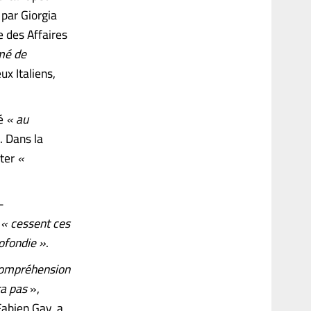
 par Giorgia
e des Affaires
mé de
ux Italiens,
é
« au
. Dans la
rter
«
-
e
« cessent ces
ofondie »
.
compréhension
ra pas
»,
Fabien Gay, a