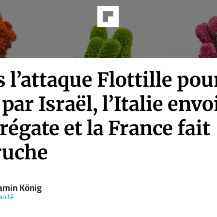
 l’attaque Flottille pou
par Israël, l’Italie envo
régate et la France fait
ruche
amin König
anité