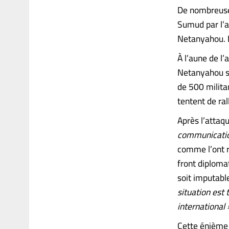
De nombreuses
Sumud par l’a
Netanyahou. Et
À l’aune de l
Netanyahou se
de 500 militan
tentent de ral
Après l’attaq
communication
comme l’ont re
front diplomat
soit imputabl
situation est 
international 
Cette énième v