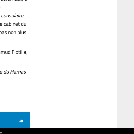
«
 consulaire
le cabinet du
 pas non plus
mud Flotilla,
lle du Hamas
E