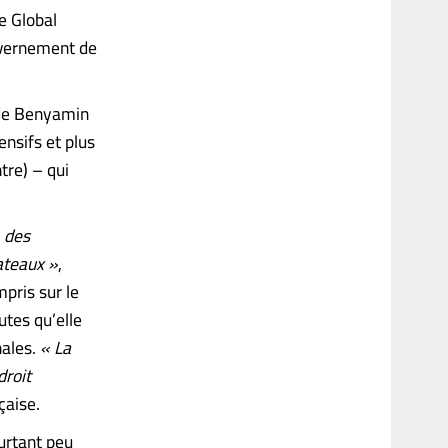
e Global
uvernement de
 de Benyamin
nsifs et plus
tre) – qui
, des
ateaux »
,
mpris sur le
utes qu’elle
nales.
« La
droit
çaise.
ourtant peu