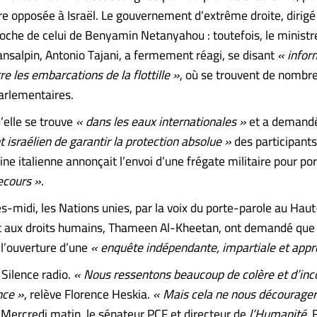
re opposée à Israël. Le gouvernement d’extrême droite, dirigé
roche de celui de Benyamin Netanyahou : toutefois, le ministr
ansalpin, Antonio Tajani, a fermement réagi, se disant
« infor
re les embarcations de la flottille »
, où se trouvent de nombre
arlementaires.
u’elle se trouve
« dans les eaux internationales »
et a demand
israélien de garantir la protection absolue »
des participants
ine italienne annonçait l’envoi d’une frégate militaire pour po
ecours »
.
s-midi, les Nations unies, par la voix du porte-parole au Haut
 aux droits humains, Thameen Al-Kheetan, ont demandé qu
 l’ouverture d’une
« enquête indépendante, impartiale et appr
 Silence radio.
« Nous ressentons beaucoup de colère et d’in
nce »
, relève Florence Heskia.
« Mais cela ne nous décourage
. Mercredi matin, le sénateur PCF et directeur de
l’Humanité
, 