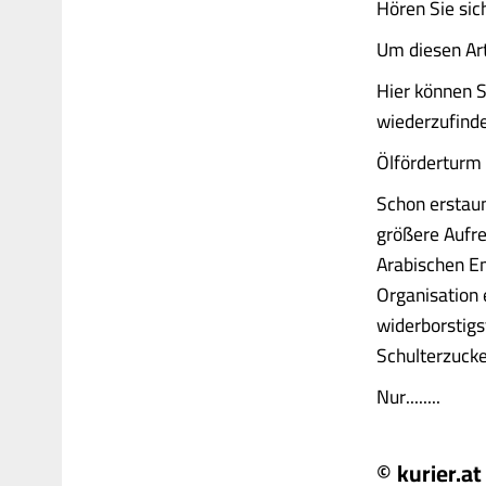
Hören Sie sich
Um diesen Art
Hier können S
wiederzufind
Ölförderturm
Schon erstaun
größere Aufre
Arabischen Em
Organisation 
widerborstigs
Schulterzuck
Nur........
© kurier.at