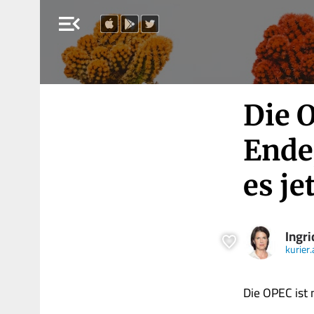
menu_open
Die 
Ende
es je
Ingri
kurier.
Die OPEC ist 