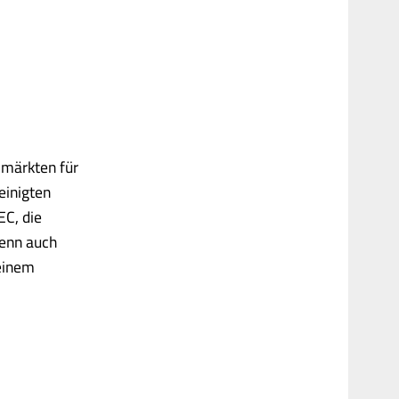
lmärkten für
einigten
EC, die
wenn auch
 einem