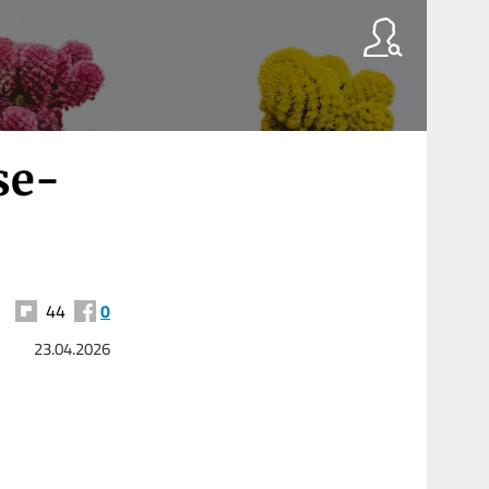
­se­
44
0
23.04.2026