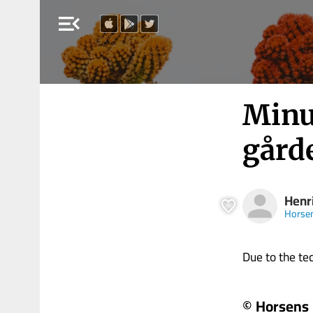
menu_open
Minus
går­de
Henr
Horsen
Due to the tech
© Horsens 