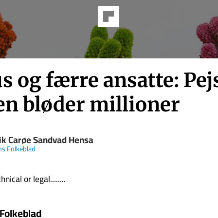
 og færre an­sat­te: Pej
n blø­der mil­li­o­ner
ik Carøe Sandvad Hensa
s Folkeblad
nical or legal........
Folkeblad