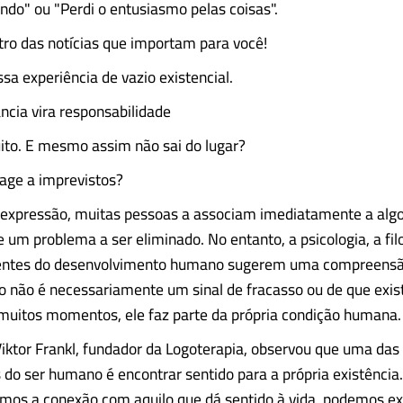
ndo" ou "Perdi o entusiasmo pelas coisas".
tro das notícias que importam para você!
 experiência de vazio existencial.
ncia vira responsabilidade
ito. E mesmo assim não sai do lugar?
age a imprevistos?
 expressão, muitas pessoas a associam imediatamente a algo
 um problema a ser eliminado. No entanto, a psicologia, a fil
rentes do desenvolvimento humano sugerem uma compreens
o não é necessariamente um sinal de fracasso ou de que exis
muitos momentos, ele faz parte da própria condição humana.
Viktor Frankl, fundador da Logoterapia, observou que uma da
do ser humano é encontrar sentido para a própria existência
mos a conexão com aquilo que dá sentido à vida, podemos e