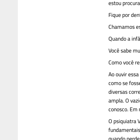
estou procura
Fique por den
Chamamos essa
Quando a infâ
Você sabe mu
Como você re
Ao ouvir essa
como se fosse
diversas cor
ampla. O vazi
conosco. Em 
O psiquiatra 
fundamentais 
quando perde