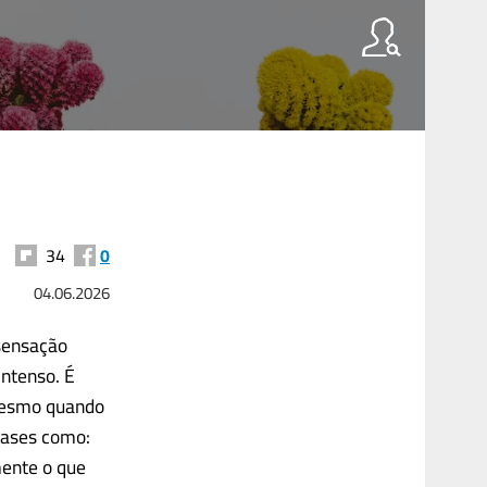
34
0
04.06.2026
sensação
intenso. É
 mesmo quando
rases como:
mente o que