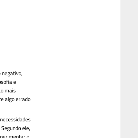
 negativo,
osofia e
ão mais
te algo errado
s necessidades
. Segundo ele,
xperimentar o