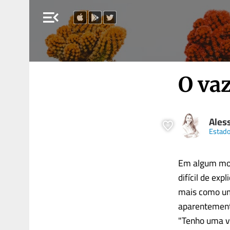
menu_open
O va
Ales
Estado
Em algum mom
difícil de ex
mais como um
aparentement
"Tenho uma vi