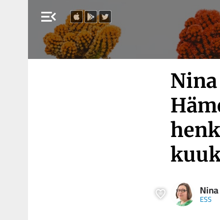
menu_open
Nina
Häme
henk
kuuk
Nina
ESS