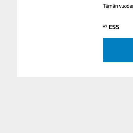
Tämän vuoden j
© ESS