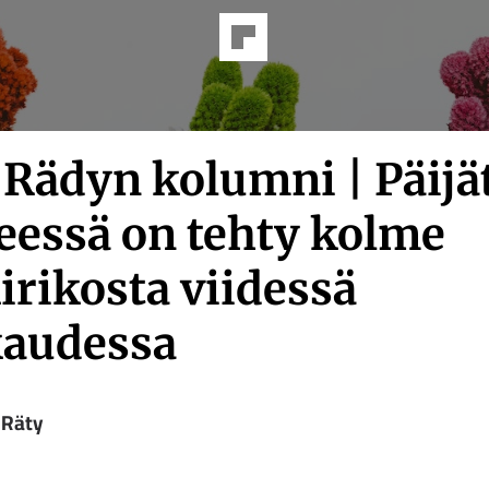
 Rädyn kolumni | Päijä
essä on tehty kolme
irikosta viidessä
audessa
 Räty