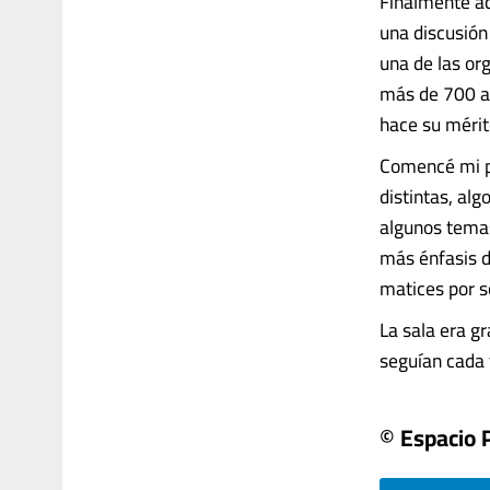
Finalmente ac
una discusión
una de las or
más de 700 al
hace su méri
Comencé mi pr
distintas, alg
algunos temas
más énfasis d
matices por s
La sala era g
seguían cada f
© Espacio 