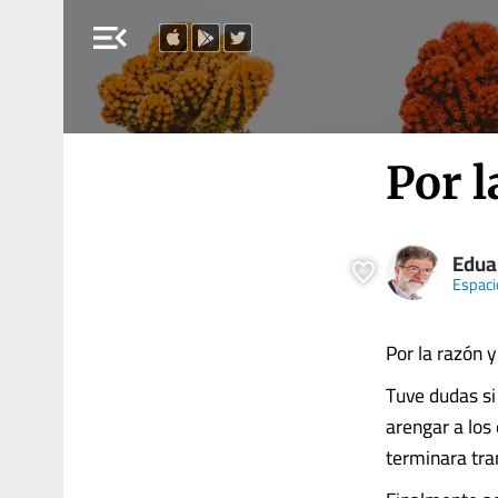
menu_open
Por l
Edua
Espaci
Por la razón y
Tuve dudas si
arengar a los 
terminara tr