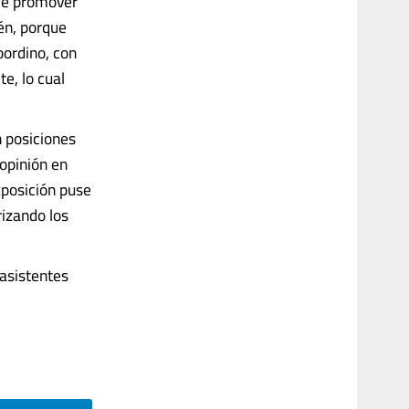
uye promover
én, porque
oordino, con
e, lo cual
n posiciones
 opinión en
posición puse
izando los
 asistentes