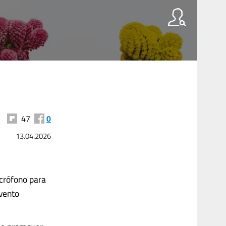
47
0
13.04.2026
crófono para
evento