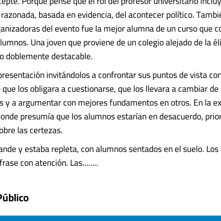
epté. Porque pensé que el rol del profesor universitario incl
 razonada, basada en evidencia, del acontecer político. Tambi
ganizadoras del evento fue la mejor alumna de un curso que c
umnos. Una joven que proviene de un colegio alejado de la élit
to doblemente destacable.
esentación invitándolos a confrontar sus puntos de vista co
o que los obligara a cuestionarse, que los llevara a cambiar de
 y a argumentar con mejores fundamentos en otros. En la ex
onde presumía que los alumnos estarían en desacuerdo, prior
obre las certezas.
rande y estaba repleta, con alumnos sentados en el suelo. Los
rase con atención. Las........
Público