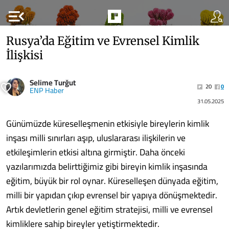
menu_open
Rusya’da Eğitim ve Evrensel Kimlik
İlişkisi
Selime Turğut
20
0
ENP Haber
31.05.2025
Günümüzde küreselleşmenin etkisiyle bireylerin kimlik
inşası milli sınırları aşıp, uluslararası ilişkilerin ve
etkileşimlerin etkisi altına girmiştir. Daha önceki
yazılarımızda belirttiğimiz gibi bireyin kimlik inşasında
eğitim, büyük bir rol oynar. Küreselleşen dünyada eğitim,
milli bir yapıdan çıkıp evrensel bir yapıya dönüşmektedir.
Artık devletlerin genel eğitim stratejisi, milli ve evrensel
kimliklere sahip bireyler yetiştirmektedir.