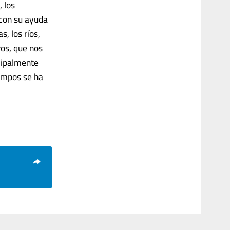
, los
 con su ayuda
, los ríos,
ros, que nos
ncipalmente
iempos se ha