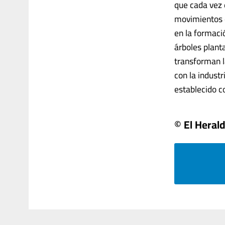
que cada vez e
movimientos d
en la formaci
árboles plant
transforman l
con la indust
establecido c
© El Heral