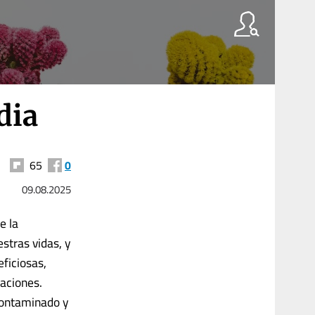
dia
65
0
09.08.2025
e la
stras vidas, y
eficiosas,
aciones.
contaminado y