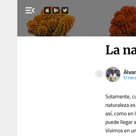
menu_open
La na
Álva
El Her
Solamente, cu
naturaleza es
así, como en 
puede llegar 
Vivimos en u