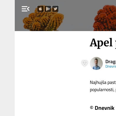
menu_open
Apel
Drag
Dnevn
Najhujša past
popularnosti, 
© Dnevnik