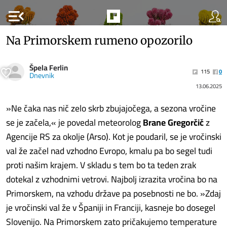
menu_open
Na Primorskem rumeno opozorilo
Špela Ferlin
115
0
Dnevnik
13.06.2025
»Ne čaka nas nič zelo skrb zbujajočega, a sezona vročine
se je začela,« je povedal meteorolog
Brane Gregorčič
z
Agencije RS za okolje (Arso). Kot je poudaril, se je vročinski
val že začel nad vzhodno Evropo, kmalu pa bo segel tudi
proti našim krajem. V skladu s tem bo ta teden zrak
dotekal z vzhodnimi vetrovi. Najbolj izrazita vročina bo na
Primorskem, na vzhodu države pa posebnosti ne bo. »Zdaj
je vročinski val že v Španiji in Franciji, kasneje bo dosegel
Slovenijo. Na Primorskem zato pričakujemo temperature