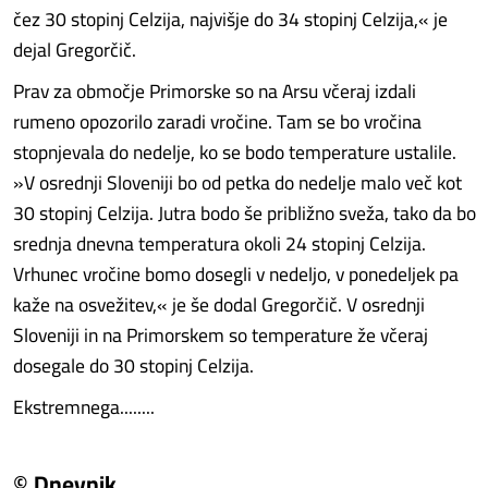
čez 30 stopinj Celzija, najvišje do 34 stopinj Celzija,« je
dejal Gregorčič.
Prav za območje Primorske so na Arsu včeraj izdali
rumeno opozorilo zaradi vročine. Tam se bo vročina
stopnjevala do nedelje, ko se bodo temperature ustalile.
»V osrednji Sloveniji bo od petka do nedelje malo več kot
30 stopinj Celzija. Jutra bodo še približno sveža, tako da bo
srednja dnevna temperatura okoli 24 stopinj Celzija.
Vrhunec vročine bomo dosegli v nedeljo, v ponedeljek pa
kaže na osvežitev,« je še dodal Gregorčič. V osrednji
Sloveniji in na Primorskem so temperature že včeraj
dosegale do 30 stopinj Celzija.
Ekstremnega........
© Dnevnik