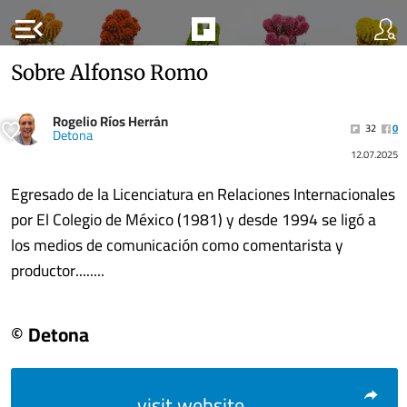
menu_open
Sobre Alfonso Romo
Rogelio Ríos Herrán
32
0
Detona
12.07.2025
Egresado de la Licenciatura en Relaciones Internacionales
por El Colegio de México (1981) y desde 1994 se ligó a
los medios de comunicación como comentarista y
productor........
© Detona
visit website