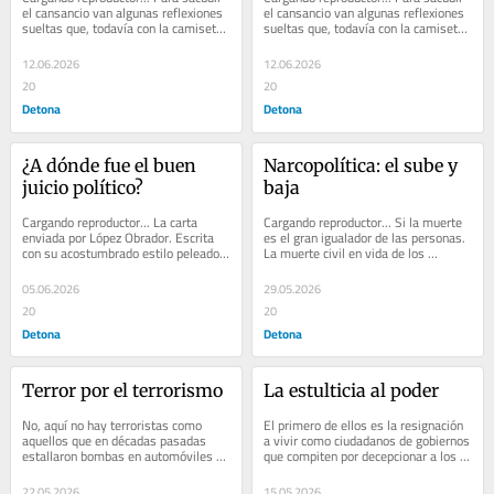
el cansancio van algunas reflexiones 
el cansancio van algunas reflexiones 
sueltas que, todavía con la camiseta 
sueltas que, todavía con la camiseta 
nacional enfundada, comparto con...
nacional enfundada,...
12.06.2026
12.06.2026
20
20
Detona
Detona
¿A dónde fue el buen 
Narcopolítica: el sube y 
juicio político?
baja
Cargando reproductor... La carta 
Cargando reproductor... Si la muerte 
enviada por López Obrador. Escrita 
es el gran igualador de las personas. 
con su acostumbrado estilo peleado 
La muerte civil en vida de los 
con la sintaxis, puso en evidencia 
narcopolíticos es, al contrario, un...
que...
05.06.2026
29.05.2026
20
20
Detona
Detona
Terror por el terrorismo
La estulticia al poder
No, aquí no hay terroristas como 
El primero de ellos es la resignación 
aquellos que en décadas pasadas 
a vivir como ciudadanos de gobiernos 
estallaron bombas en automóviles y 
que compiten por decepcionar a los 
casas en países europeos:  Los 
gobernados con su mediocridad y...
vascos...
22.05.2026
15.05.2026