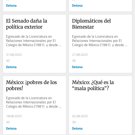
Detona
Detona
El Senado daña la 
Diplomáticos del 
política exterior
Bienestar
Egresado de la Licenciatura en 
Egresado de la Licenciatura en 
Relaciones Internacionales por El 
Relaciones Internacionales por El 
Colegio de México (1981)  y desde 
Colegio de México (1981)  y desde 
1994 se ligó a los medios de 
1994 se ligó a los medios de 
comunicación como...
comunicación como...
31.08.2025
27.08.2025
30
30
Detona
Detona
México: ¡pobres de los 
México: ¿Qué es la 
pobres!
“mala política”?
Egresado de la Licenciatura en 
Relaciones Internacionales por El 
Colegio de México (1981)  y desde 
1994 se ligó a los medios de 
comunicación como...
18.08.2025
02.08.2025
30
30
Detona
Detona