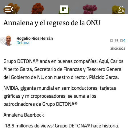
menu_open
Annalena y el regreso de la ONU
Rogelio Ríos Herrán
32
0
Detona
25.09.2025
Grupo DETONA®️ anda en buenas compañías. Aquí, Carlos
Alberto Garza, Secretario de Finanzas y Tesorero General
del Gobierno de NL, con nuestro director, Plácido Garza.
NVIDIA, gigante mundial en semiconductores, tarjetas
gráficas y microprocesadores, se suma a los
patrocinadores de Grupo DETONA®
Annalena Baerbock
¡18.5 millones de views! Grupo DETONA®️ hace historia.