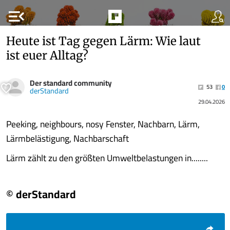
menu_open
Heute ist Tag gegen Lärm: Wie laut
ist euer Alltag?
Der standard community
53
0
derStandard
29.04.2026
Peeking, neighbours, nosy Fenster, Nachbarn, Lärm,
Lärmbelästigung, Nachbarschaft
Lärm zählt zu den größten Umweltbelastungen in........
© derStandard