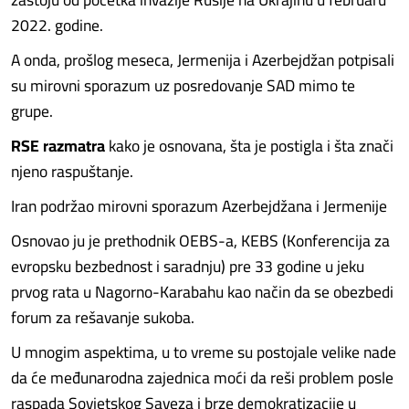
2022. godine.
A onda, prošlog meseca, Jermenija i Azerbejdžan potpisali
su mirovni sporazum uz posredovanje SAD mimo te
grupe.
RSE razmatra
kako je osnovana, šta je postigla i šta znači
njeno raspuštanje.
Iran podržao mirovni sporazum Azerbejdžana i Jermenije
Osnovao ju je prethodnik OEBS-a, KEBS (Konferencija za
evropsku bezbednost i saradnju) pre 33 godine u jeku
prvog rata u Nagorno-Karabahu kao način da se obezbedi
forum za rešavanje sukoba.
U mnogim aspektima, u to vreme su postojale velike nade
da će međunarodna zajednica moći da reši problem posle
raspada Sovjetskog Saveza i brze demokratizacije u