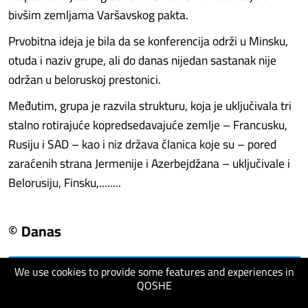
bivšim zemljama Varšavskog pakta.
Prvobitna ideja je bila da se konferencija održi u Minsku,
otuda i naziv grupe, ali do danas nijedan sastanak nije
održan u beloruskoj prestonici.
Međutim, grupa je razvila strukturu, koja je uključivala tri
stalno rotirajuće kopredsedavajuće zemlje – Francusku,
Rusiju i SAD – kao i niz država članica koje su – pored
zaraćenih strana Jermenije i Azerbejdžana – uključivale i
Belorusiju, Finsku,........
© Danas
We use cookies to provide some features and experiences in
visit website
QOSHE