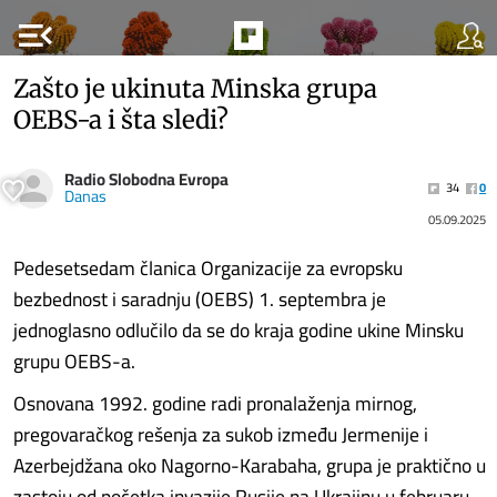
menu_open
Zašto je ukinuta Minska grupa
OEBS-a i šta sledi?
Radio Slobodna Evropa
34
0
Danas
05.09.2025
Pedesetsedam članica Organizacije za evropsku
bezbednost i saradnju (OEBS) 1. septembra je
jednoglasno odlučilo da se do kraja godine ukine Minsku
grupu OEBS-a.
Osnovana 1992. godine radi pronalaženja mirnog,
pregovaračkog rešenja za sukob između Jermenije i
Azerbejdžana oko Nagorno-Karabaha, grupa je praktično u
zastoju od početka invazije Rusije na Ukrajinu u februaru